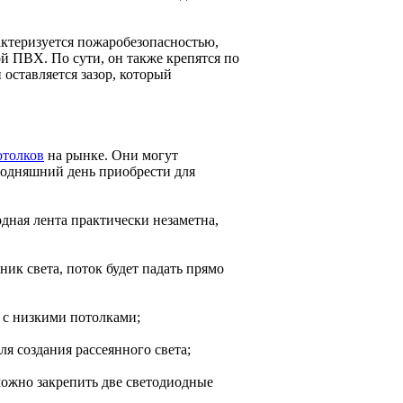
актеризуется пожаробезопасностью,
й ПВХ. По сути, он также крепятся по
оставляется зазор, который
отолков
на рынке. Они могут
егодняшний день приобрести для
одная лента практически незаметна,
ик света, поток будет падать прямо
т с низкими потолками;
ля создания рассеянного света;
 можно закрепить две светодиодные