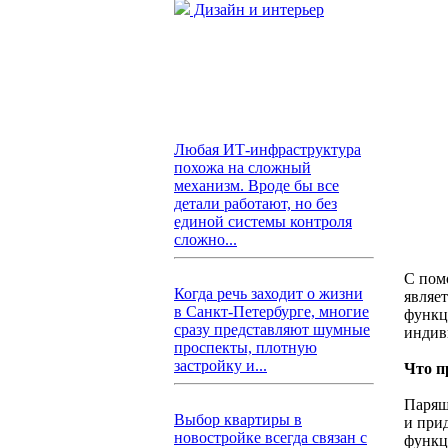
Дизайн и интерьер
Любая ИТ-инфраструктура
похожа на сложный
механизм. Вроде бы все
детали работают, но без
единой системы контроля
сложно...
С пом
Когда речь заходит о жизни
являе
в Санкт-Петербурге, многие
функц
сразу представляют шумные
индив
проспекты, плотную
застройку и...
Что п
Парящ
Выбор квартиры в
и при
новостройке всегда связан с
функц