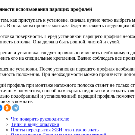
нности использования парящих профилей
тем, как приступать к установке, сначала нужно четко выбрать м
ль. В остальном процесс монтажа будет выглядеть следующим об
готовка поверхности. Перед установкой парящего профиля необ
хность потолка. Она должна быть ровной, чистой и сухой.
ерение и установка. следует правильно измерить необходимую д
овить его на специальные крепления. Важно соблюдать все прои
ершение установки. После установки парящего профиля необходи
льность положения. При необходимости можно произвести допо
ий профиль при монтаже натяжного полоска станет не только с
ктичным элементом, способным скрыть недостатки и создать за
льно подобранный и установленный парящий профиль поможет
овку в комнате.
Что подарить руководителю
Типы и виды опалубки
Плиты перекрытия ЖБИ: что нужно знать