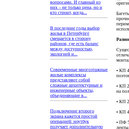
вопросами. И главный из
ориги
них – не только цена, но и
кто строит, когда...
Багет
прочн
перим
В последние годы выбор
испол
жилья в Петербурге
смещается в сторону
Разно
районов, где есть баланс
между доступностью,
Сущес
экологией и...
отлича
монта
Современные многоэтажные
• КП 4
жилые комплексы
поэто
представляют собой
сложные архитектурные и
• КП 
инженерные объекты,
на пол
объединяющие в...
• КП 2
Подключение второго
• КП 4
экрана кажется простой
операцией: ноутбук
• ПФ 
получает дополнительную
ленты