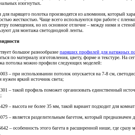
нальных изогнутых.
ы для парящего полотка производятся из алюминия, который хар
остью жесткостью. Чаще всего используются при работе с пленко
етру помещения, но их основное отличие – между ними и стеной 
ьзуют для монтажа светодиодной ленты.
видности
твует большое разнообразие
парящих профилей для натяжных п
ться по материалу изготовления, цвету, форме и текстуре. На с
жа потолка можно профили следующих моделей:
003 – при использовании потолок опускается на 7-8 см, светоди
м нужен яркий источник света;
2301 – такой профиль поможет организовать единственный источн
;
429 – высота не более 35 мм, такой вариант подходит для комна
075 – является разделительным багетом, который предназначен д
5642 – особенность этого багета в расширенной нише, где сразу
.