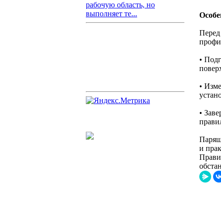
рабочую область, но
выполняет те...
Особе
Перед 
профи
• Под
повер
• Изм
устан
• Зав
прави
Парящ
и пра
Прави
обстан