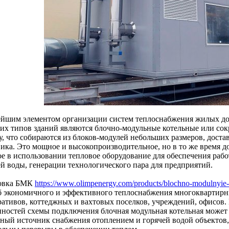
йшим элементом организации систем теплоснабжения жилых д
гих типов зданий являются блочно-модульные котельные или со
у, что собираются из блоков-модулей небольших размеров, дост
вика. Это мощное и высокопроизводительное, но в то же время д
ое в использовании тепловое оборудование для обеспечения раб
ей воды, генерации технологического пара для предприятий.
овка БМК
https://www.olimpenergy.com/products/blochno-modulnyie-
б экономичного и эффективного теплоснабжения многоквартир
ративов, коттеджных и вахтовых поселков, учреждений, офисов.
нностей схемы подключения блочная модульная котельная может 
вный источник снабжения отоплением и горячей водой объектов,