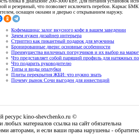
сть блока в диапазоне 200-3000 кВт. Для питания установок исп
ной и резервный, что позволяет исключить перебои. Каркас БМ
ителем, оснащен окнами и дверью с открыванием наружу.
Кофемашина: залог вкусного кофе в вашем заведении
Зачем нужен дизайнер интерьера
Стриптиз как пикантный подарок для мужчины
Бронированные двери: основные особенности
Преимущества вилочных погрузчиков и их выбор на марке
Что представляет собой парящий профиль для натяжных п
Что подарить руководителю
Типы и виды опалубки
Плиты перекрытия ЖБИ: что нужно знать
Почему рынок Сочи выгоден для инвестиций
ресурс kino-shevchenko.ru ©
 любых материалов ссылка на сайт обязательна
ими авторами, и если ваши права нарушены - обратите