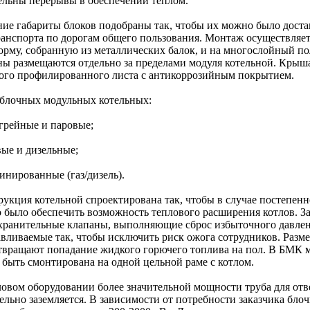
ельны перерывы в обеспечении теплом.
ие габариты блоков подобраны так, чтобы их можно было доста
ранспорта по дорогам общего пользования. Монтаж осуществляе
орму, собранную из металлических балок, и на многослойный по
ны размещаются отдельно за пределами модуля котельной. Крыш
ого профилированного листа с антикоррозийным покрытием.
блочных модульных котельных:
огрейные и паровые;
вые и дизельные;
инированные (газ/дизель).
рукция котельной спроектирована так, чтобы в случае постепен
 было обеспечить возможность теплового расширения котлов. За
хранительные клапаны, выполняющие сброс избыточного давлени
авливаемые так, чтобы исключить риск ожога сотрудников. Раз
твращают попадание жидкого горючего топлива на пол. В БМК 
 быть смонтирована на одной цельной раме с котлом.
ловом оборудовании более значительной мощности труба для отв
ельно заземляется. В зависимости от потребности заказчика бло