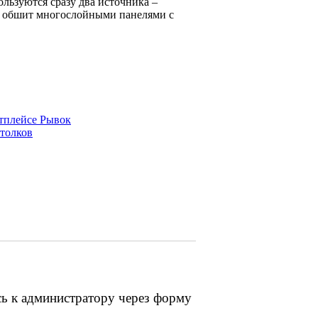
ользуются сразу два источника –
К обшит многослойными панелями с
тплейсе Рывок
отолков
сь к администратору через форму