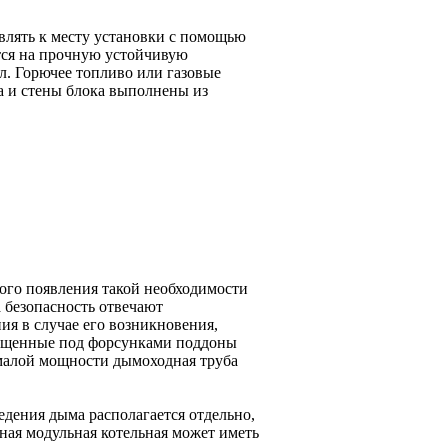
влять к месту установки с помощью
тся на прочную устойчивую
л. Горючее топливо или газовые
а и стены блока выполнены из
ного появления такой необходимости
 безопасность отвечают
я в случае его возникновения,
мещенные под форсунками поддоны
малой мощности дымоходная труба
едения дыма располагается отдельно,
чная модульная котельная может иметь