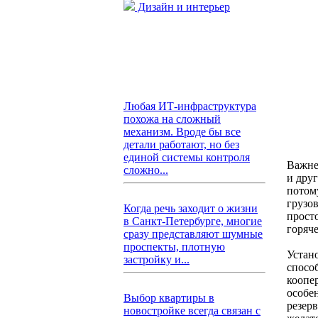
Дизайн и интерьер
Любая ИТ-инфраструктура
похожа на сложный
механизм. Вроде бы все
детали работают, но без
единой системы контроля
Важне
сложно...
и дру
потом
грузо
Когда речь заходит о жизни
прост
в Санкт-Петербурге, многие
горяч
сразу представляют шумные
проспекты, плотную
Устан
застройку и...
спосо
коопе
особе
Выбор квартиры в
резер
новостройке всегда связан с