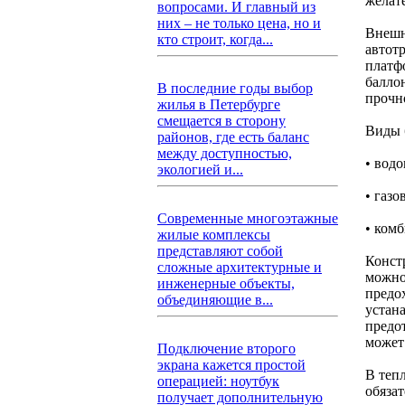
желат
вопросами. И главный из
них – не только цена, но и
Внешн
кто строит, когда...
автот
платф
балло
В последние годы выбор
прочн
жилья в Петербурге
смещается в сторону
Виды 
районов, где есть баланс
между доступностью,
• вод
экологией и...
• газо
Современные многоэтажные
• комб
жилые комплексы
представляют собой
Конст
сложные архитектурные и
можно
инженерные объекты,
предо
объединяющие в...
устан
предо
может
Подключение второго
экрана кажется простой
В теп
операцией: ноутбук
обязат
получает дополнительную