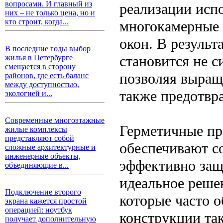
вопросами. И главный из
реализации исп
них – не только цена, но и
кто строит, когда...
многокамерные 
окон. В резуль
В последние годы выбор
становится не с
жилья в Петербурге
смещается в сторону
позволяя выращи
районов, где есть баланс
между доступностью,
также предотвр
экологией и...
Современные многоэтажные
Герметичные пр
жилые комплексы
представляют собой
обеспечивают с
сложные архитектурные и
инженерные объекты,
эффективно защ
объединяющие в...
идеальное реше
Подключение второго
которые часто о
экрана кажется простой
операцией: ноутбук
конструкции та
получает дополнительную