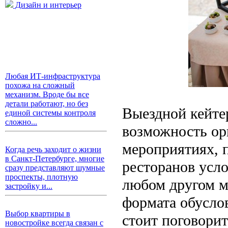
Дизайн и интерьер
Любая ИТ-инфраструктура
похожа на сложный
механизм. Вроде бы все
детали работают, но без
Выездной кейтер
единой системы контроля
сложно...
возможность ор
мероприятиях, 
Когда речь заходит о жизни
в Санкт-Петербурге, многие
ресторанов усло
сразу представляют шумные
проспекты, плотную
любом другом м
застройку и...
формата обусло
Выбор квартиры в
стоит поговорит
новостройке всегда связан с