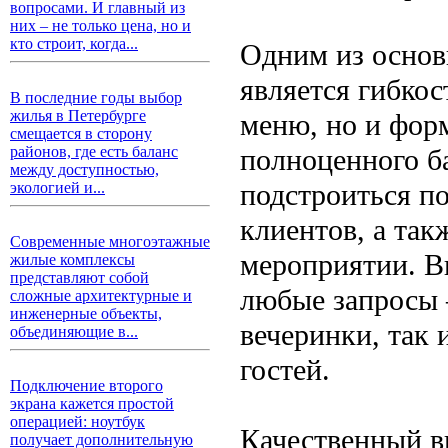
вопросами. И главный из
них – не только цена, но и
кто строит, когда...
Одним из основ
является гибкос
В последние годы выбор
жилья в Петербурге
меню, но и фор
смещается в сторону
полноценного ба
районов, где есть баланс
между доступностью,
подстроиться п
экологией и...
клиентов, а так
Современные многоэтажные
мероприятии. В
жилые комплексы
представляют собой
любые запросы 
сложные архитектурные и
инженерные объекты,
вечеринки, так 
объединяющие в...
гостей.
Подключение второго
экрана кажется простой
операцией: ноутбук
Качественный в
получает дополнительную