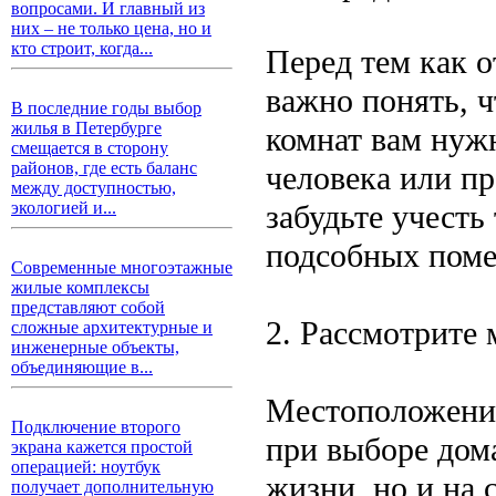
вопросами. И главный из
них – не только цена, но и
кто строит, когда...
Перед тем как о
важно понять, ч
В последние годы выбор
жилья в Петербурге
комнат вам нуж
смещается в сторону
районов, где есть баланс
человека или п
между доступностью,
забудьте учесть
экологией и...
подсобных поме
Современные многоэтажные
жилые комплексы
представляют собой
2. Рассмотрите
сложные архитектурные и
инженерные объекты,
объединяющие в...
Местоположение
Подключение второго
при выборе дома
экрана кажется простой
операцией: ноутбук
жизни, но и на
получает дополнительную