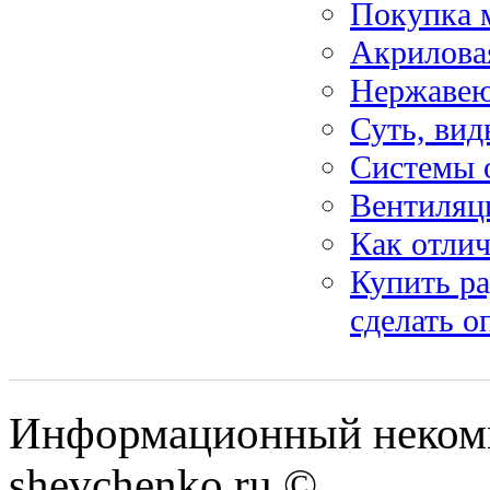
Покупка м
Акриловая
Нержаве
Суть, ви
Системы 
Вентиляци
Как отли
Купить ра
сделать 
Информационный некомм
shevchenko.ru ©