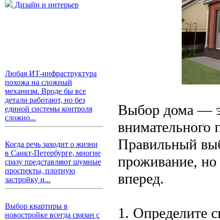
Дизайн и интерьер
Любая ИТ-инфраструктура
похожа на сложный
механизм. Вроде бы все
детали работают, но без
Выбор дома — э
единой системы контроля
сложно...
внимательного п
Правильный выб
Когда речь заходит о жизни
в Санкт-Петербурге, многие
проживание, но
сразу представляют шумные
проспекты, плотную
вперед.
застройку и...
Выбор квартиры в
1. Определите 
новостройке всегда связан с