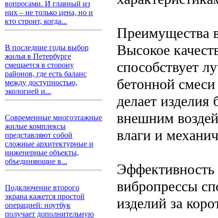
вопросами. И главный из
них – не только цена, но и
кто строит, когда...
Преимущества 
Высокое качест
В последние годы выбор
жилья в Петербурге
способствует л
смещается в сторону
районов, где есть баланс
бетонной смеси 
между доступностью,
экологией и...
делает изделия
внешним воздей
Современные многоэтажные
жилые комплексы
влаги и механич
представляют собой
сложные архитектурные и
инженерные объекты,
объединяющие в...
Эффективность 
вибропрессы сп
Подключение второго
экрана кажется простой
изделий за кор
операцией: ноутбук
получает дополнительную