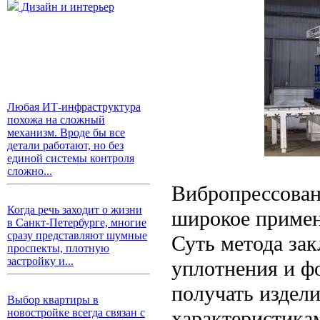
Дизайн и интерьер
Любая ИТ-инфраструктура
похожа на сложный
механизм. Вроде бы все
детали работают, но без
единой системы контроля
сложно...
Вибропрессован
Когда речь заходит о жизни
широкое примен
в Санкт-Петербурге, многие
сразу представляют шумные
Суть метода за
проспекты, плотную
застройку и...
уплотнения и ф
получать издел
Выбор квартиры в
характеристика
новостройке всегда связан с