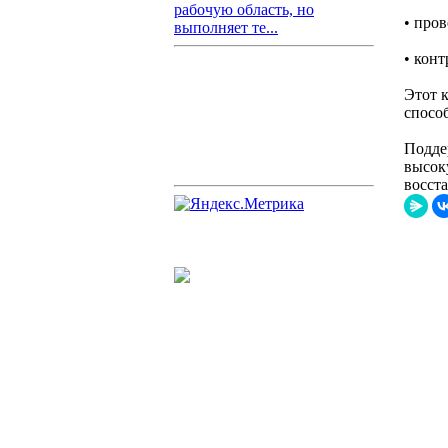
рабочую область, но
• про
выполняет те...
• конт
Этот к
спосо
Подде
высок
восст