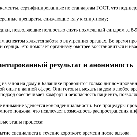
икаменты, сертифицированные по стандартам ГОСТ, что подтверж
веренные препараты, снижающие тягу к спиртному;
одики, позволяющие полностью снять похмельный синдром за 8-9
м аспектом является забота о внутренних органах. Во время про
 и сердца. Это помогает организму быстрее восстановиться и из
антированный результат и анонимность
 из запоя на дому в Балашихе проводится только дипломирован
ой опыт в данной сфере. Они готовы выехать на дом в любое вр
 подход обеспечивает комфорт и безопасность пациента, позволя
е внимание уделяется конфиденциальности. Все процедуры пров
много подхода, что исключает возможность распространения ин
вые этапы процесса:
бытие специалиста в течение короткого времени после вызова;