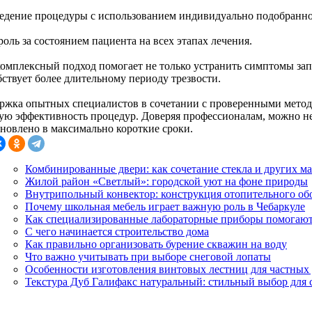
ведение процедуры с использованием индивидуально подобранно
роль за состоянием пациента на всех этапах лечения.
омплексный подход помогает не только устранить симптомы запоя
бствует более длительному периоду трезвости.
ржка опытных специалистов в сочетании с проверенными метод
ую эффективность процедур. Доверяя профессионалам, можно не с
ановлено в максимально короткие сроки.
Комбинированные двери: как сочетание стекла и других ма
Жилой район «Светлый»: городской уют на фоне природы
Внутрипольный конвектор: конструкция отопительного об
Почему школьная мебель играет важную роль в Чебаркуле
Как специализированные лабораторные приборы помогают 
С чего начинается строительство дома
Как правильно организовать бурение скважин на воду
Что важно учитывать при выборе снеговой лопаты
Особенности изготовления винтовых лестниц для частных 
Текстура Дуб Галифакс натуральный: стильный выбор дл