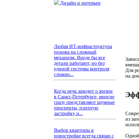
Дизайн и интерьер
Любая ИТ-инфраструктура
похожа на сложный
механизм. Вроде бы все
Завис
детали работают, но без
вмешат
единой системы контроля
Для р
сложно...
на дом
Когда речь заходит о жизни
Эфф
в Санкт-Петербурге, многие
сразу представляют шумные
проспекты, плотную
Совре
застройку и...
из за
испол
Выбор квартиры в
Одной
новостройке всегда связан с