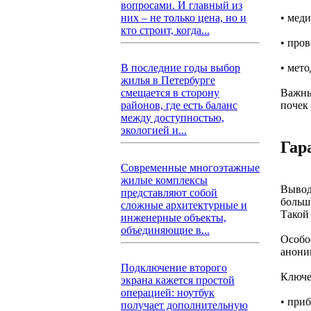
вопросами. И главный из
• мед
них – не только цена, но и
кто строит, когда...
• про
• мет
В последние годы выбор
жилья в Петербурге
Важны
смещается в сторону
почек
районов, где есть баланс
между доступностью,
экологией и...
Гар
Современные многоэтажные
жилые комплексы
Вывод
представляют собой
больш
сложные архитектурные и
Такой
инженерные объекты,
объединяющие в...
Особо
анони
Подключение второго
Ключе
экрана кажется простой
операцией: ноутбук
• при
получает дополнительную