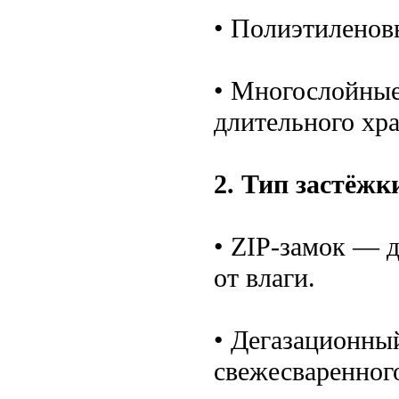
• Полиэтиленов
• Многослойные
длительного хр
2. Тип застёжк
• ZIP-замок — 
от влаги.
• Дегазационны
свежесваренного