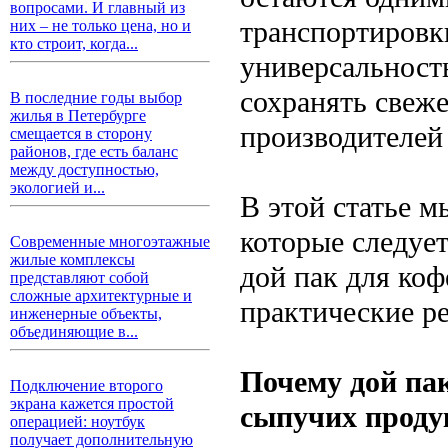
вопросами. И главный из
транспортировк
них – не только цена, но и
кто строит, когда...
универсальность
сохранять свеж
В последние годы выбор
жилья в Петербурге
производителей
смещается в сторону
районов, где есть баланс
между доступностью,
экологией и...
В этой статье 
которые следуе
Современные многоэтажные
жилые комплексы
дой пак для коф
представляют собой
сложные архитектурные и
практические р
инженерные объекты,
объединяющие в...
Почему дой па
Подключение второго
экрана кажется простой
сыпучих проду
операцией: ноутбук
получает дополнительную