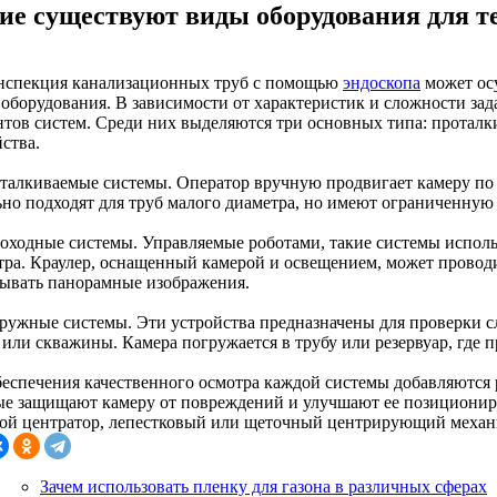
ие существуют виды оборудования для т
нспекция канализационных труб с помощью
эндоскопа
может ос
 оборудования. В зависимости от характеристик и сложности зада
нтов систем. Среди них выделяются три основных типа: протал
ства.
оталкиваемые системы. Оператор вручную продвигает камеру по 
ьно подходят для труб малого диаметра, но имеют ограниченную 
моходные системы. Управляемые роботами, такие системы исполь
тра. Краулер, оснащенный камерой и освещением, может проводи
тывать панорамные изображения.
гружные системы. Эти устройства предназначены для проверки 
или скважины. Камера погружается в трубу или резервуар, где п
беспечения качественного осмотра каждой системы добавляются
ые защищают камеру от повреждений и улучшают ее позициониро
ой центратор, лепестковый или щеточный центрирующий механ
Зачем использовать пленку для газона в различных сферах