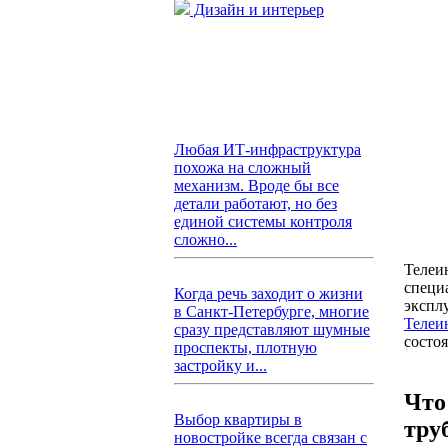
Дизайн и интерьер
Любая ИТ-инфраструктура
похожа на сложный
механизм. Вроде бы все
детали работают, но без
единой системы контроля
сложно...
Телеи
специ
Когда речь заходит о жизни
экспл
в Санкт-Петербурге, многие
Телеи
сразу представляют шумные
состо
проспекты, плотную
застройку и...
Что
Выбор квартиры в
тру
новостройке всегда связан с