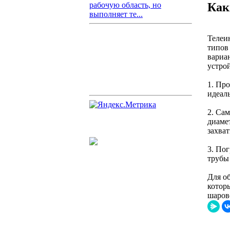
Как
рабочую область, но
выполняет те...
Телеи
типов
вариа
устрой
1. Пр
идеал
2. Са
диаме
захва
3. По
трубы 
Для о
котор
шаров