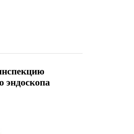
еинспекцию
ю эндоскопа