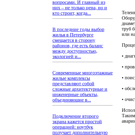
вопросами. И главный из
них – не только цена, но и
Телеи
кто строит, когда...
Оборуд
диаме
труб б
В последние годы выбор
или н
жилья в Петербурге
смещается в сторону
Проце
районов, где есть баланс
между доступностью,
• диа
экологией и...
• про
Современные многоэтажные
• поис
жилые комплексы
представляют собой
• обс
сложные архитектурные и
инженерные объекты,
• очи
объединяющие в...
Испол
Таким
Подключение второго
авари
экрана кажется простой
операцией: ноутбук
получает дополнительную