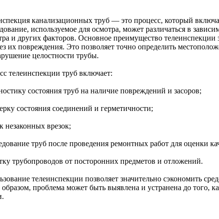
нспекция канализационных труб — это процесс, который включает
ование, используемое для осмотра, может различаться в зависим
тра и других факторов. Основное преимущество телеинспекции 
ез их повреждения. Это позволяет точно определить местоположе
арушение целостности трубы.
сс телеинспекции труб включает:
гностику состояния труб на наличие повреждений и засоров;
верку состояния соединений и герметичности;
к незаконных врезок;
ледование труб после проведения ремонтных работ для оценки кач
стку трубопроводов от посторонних предметов и отложений.
ьзование телеинспекции позволяет значительно сэкономить средс
 образом, проблема может быть выявлена и устранена до того, к
и.