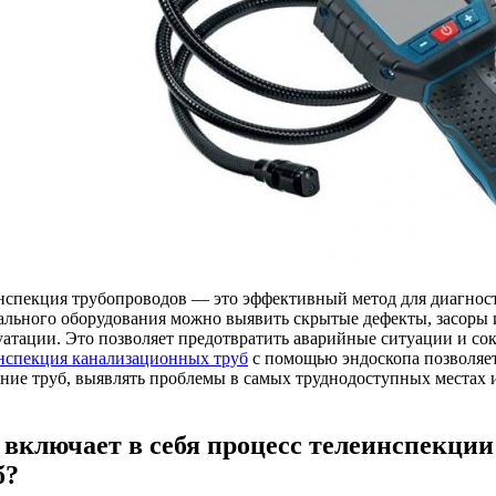
нспекция трубопроводов — это эффективный метод для диагнос
ального оборудования можно выявить скрытые дефекты, засоры 
уатации. Это позволяет предотвратить аварийные ситуации и сок
нспекция канализационных труб
с помощью эндоскопа позволяе
яние труб, выявлять проблемы в самых труднодоступных местах и
 включает в себя процесс телеинспекци
б?