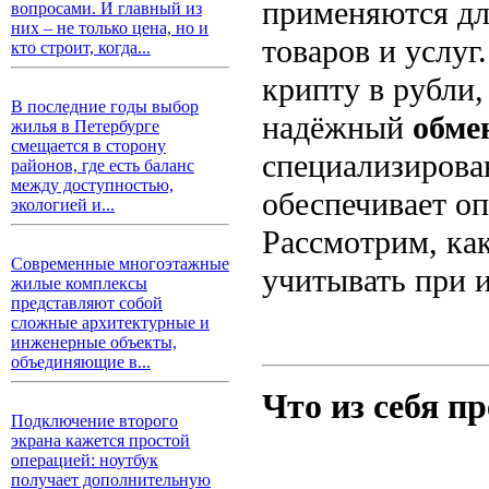
применяются для
вопросами. И главный из
них – не только цена, но и
товаров и услуг
кто строит, когда...
крипту в рубли,
В последние годы выбор
надёжный
обме
жилья в Петербурге
смещается в сторону
специализирова
районов, где есть баланс
между доступностью,
обеспечивает о
экологией и...
Рассмотрим, ка
Современные многоэтажные
учитывать при 
жилые комплексы
представляют собой
сложные архитектурные и
инженерные объекты,
объединяющие в...
Что из себя п
Подключение второго
экрана кажется простой
операцией: ноутбук
получает дополнительную