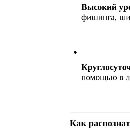
Высокий уро
фишинга, ши
Круглосуто
помощью в л
Как распозна