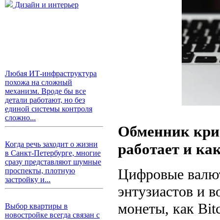
Дизайн и интерьер
Любая ИТ-инфраструктура
похожа на сложный
механизм. Вроде бы все
детали работают, но без
единой системы контроля
сложно...
Обменник крип
Когда речь заходит о жизни
работает и ка
в Санкт-Петербурге, многие
сразу представляют шумные
Цифровые валют
проспекты, плотную
застройку и...
энтузиастов и 
монеты, как Bit
Выбор квартиры в
новостройке всегда связан с