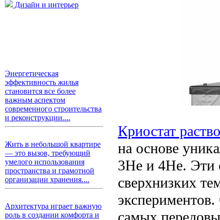
Дизайн и интерьер
Энергетическая
эффективность жилья
становится все более
важным аспектом
современного строительства
и реконструкции....
Криостат раств
на основе уника
Жить в небольшой квартире
— это вызов, требующий
3He и 4He. Эти 
умелого использования
пространства и грамотной
сверхнизких те
организации хранения....
экспериментов.
Архитектура играет важную
самых передовы
роль в создании комфорта и