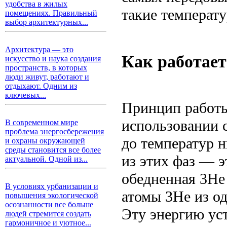
удобства в жилых
такие температ
помещениях. Правильный
выбор архитектурных...
Архитектура — это
Как работает
искусство и наука создания
пространств, в которых
люди живут, работают и
отдыхают. Одним из
ключевых...
Принцип работы
использовании 
В современном мире
проблема энергосбережения
до температур н
и охраны окружающей
среды становится все более
из этих фаз — э
актуальной. Одной из...
обедненная 3He
В условиях урбанизации и
атомы 3He из од
повышения экологической
осознанности все больше
Эту энергию ус
людей стремится создать
гармоничное и уютное...