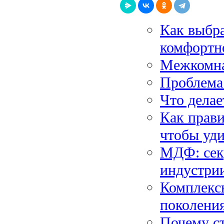
Как выбра
комфортно
Межкомна
Проблема 
Что дела
Как прави
чтобы уди
МДФ: сек
индустри
Комплексн
поколени
Почему с