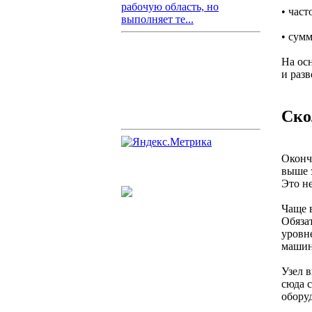
рабочую область, но
• час
выполняет те...
• сумм
На ос
и разв
Ско
Оконч
выше 
Это не
Чаще 
Обяза
уровн
машин
Узел 
сюда 
обору