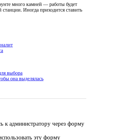
грунте много камней — работы будет
й станции. Иногда приходится ставить
гналит
са
для выбора
тобы она выделялась
сь к администратору через форму
 использовать эту форму