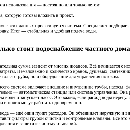
тота использования — постоянно или только летом;
а, которую готовы вложить в проект.
нове этих данных проектируется система. Специалист подбирае
одку. Итог — стабильная и удобная подача воды.
лько стоит водоснабжение частного дома
ательная сумма зависит от многих нюансов. Всё начинается с ист
затраты. Немаловажно и количество кранов, душевых, сантехник
 только трубы, но и оборудование для управления потоком.
всего система включает внешние и внутренние трубы, насосы, ф
тельно — автоматическая станция или система управления. Она р
ем воды и запускает насос. Это важно, если расход воды нерегу
а и полив могут работать одновременно.
ввода — ещё один пункт расходов. Он объединяет наружную и в
ставят фильтры грубой очистки и контрольные клапаны. Всё это
дования и защитить систему от аварий.