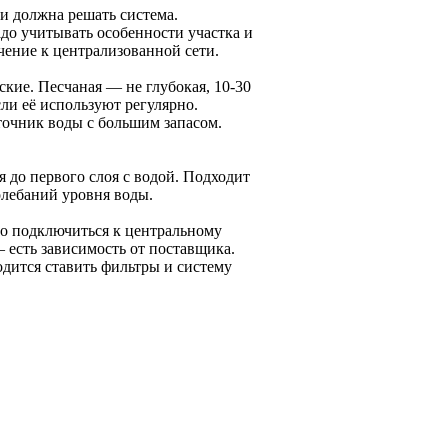
чи должна решать система.
адо учитывать особенности участка и
чение к централизованной сети.
кие. Песчаная — не глубокая, 10-30
сли её используют регулярно.
точник воды с большим запасом.
 до первого слоя с водой. Подходит
колебаний уровня воды.
но подключиться к центральному
 есть зависимость от поставщика.
одится ставить фильтры и систему