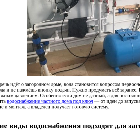
 речь идёт о загородном доме, вода становится вопросом первоо
зда и не нажмёшь кнопку подачи. Нужно продумать всё заранее. 
ужным давлением. Особенно если дом не дачный, а для постоян
ить
водоснабжение частного дома под ключ
— от идеи до запуска
е и монтаж, а владелец получает готовую систему.
ие виды водоснабжения подходят для заг