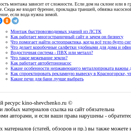
ость монтажа зависит от сложности. Если дом на склоне или в 
е. Сюда же входит бурение, прокладка траншей, обвязка насосно
ение, если вода нужна зимой.
Монтаж быстровозводимых зданий из ЛСТК
Как работает многостраничный сайт и зачем он бизнесу
Что помогает найти остеопрактика, когда всё тело будто си
Что делает коробочные салфетки удобными для дома и офи
Водосточная система - ПВХ или металл?
Что такое межевание земли?
Как работает автобетононасос
Какие особенности нержавеющего металлопроката важны 
Как спроектировать рекламную вывеску в Красногорске, ч
Какие печи для бани лучше выбрать
ресурс kino-shevchenko.ru ©
 любых материалов ссылка на сайт обязательна
ими авторами, и если ваши права нарушены - обратите
 материалов (статей, обзоров и пр.) вы также можете