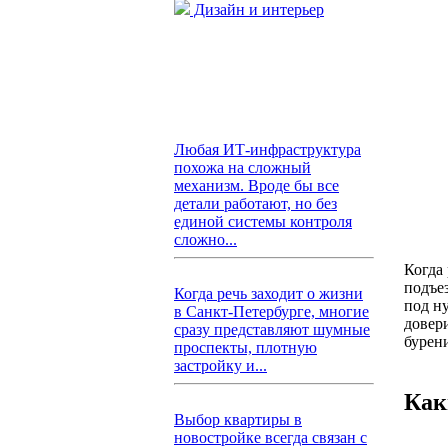
Дизайн и интерьер
Любая ИТ-инфраструктура
похожа на сложный
механизм. Вроде бы все
детали работают, но без
единой системы контроля
сложно...
Когда
подъе
Когда речь заходит о жизни
под н
в Санкт-Петербурге, многие
довер
сразу представляют шумные
бурени
проспекты, плотную
застройку и...
Как
Выбор квартиры в
новостройке всегда связан с