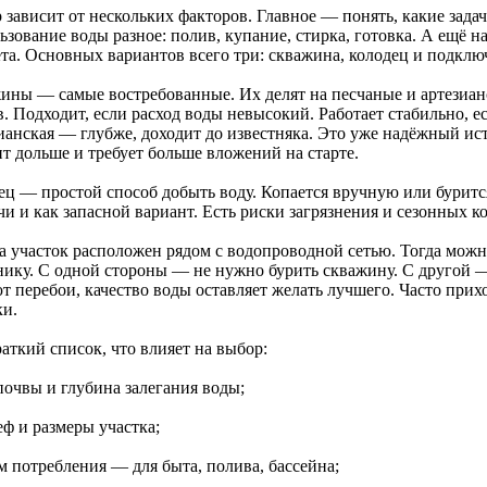
 зависит от нескольких факторов. Главное — понять, какие зада
зование воды разное: полив, купание, стирка, готовка. А ещё н
та. Основных вариантов всего три: скважина, колодец и подклю
ины — самые востребованные. Их делят на песчаные и артезианс
. Подходит, если расход воды невысокий. Работает стабильно, е
ианская — глубже, доходит до известняка. Это уже надёжный ис
т дольше и требует больше вложений на старте.
ец — простой способ добыть воду. Копается вручную или бурится
чи и как запасной вариант. Есть риски загрязнения и сезонных 
а участок расположен рядом с водопроводной сетью. Тогда мож
нику. С одной стороны — не нужно бурить скважину. С другой —
т перебои, качество воды оставляет желать лучшего. Часто прих
ки.
аткий список, что влияет на выбор:
почвы и глубина залегания воды;
еф и размеры участка;
м потребления — для быта, полива, бассейна;