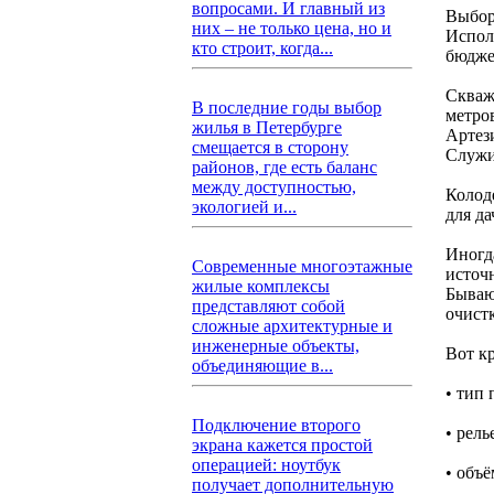
вопросами. И главный из
Выбор
них – не только цена, но и
Исполь
кто строит, когда...
бюдже
Скваж
В последние годы выбор
метров
жилья в Петербурге
Артез
смещается в сторону
Служи
районов, где есть баланс
между доступностью,
Колод
экологией и...
для да
Иногд
Современные многоэтажные
источ
жилые комплексы
Бываю
представляют собой
очист
сложные архитектурные и
инженерные объекты,
Вот кр
объединяющие в...
• тип 
Подключение второго
• рель
экрана кажется простой
операцией: ноутбук
• объё
получает дополнительную