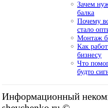
Зачем ну
балка
Почему в
стало оп
Монтаж б
Как работ
бизнесу
Что помог
будто сиг
Информационный некомм
shevchenko.ru ©