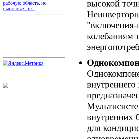
высокой точ
рабочую область, но
выполняет те...
Неинверторн
"включения-
колебаниям 
энергопотре
Однокомпон
Однокомпоне
внутреннего 
предназначе
Мультисисте
внутренних б
для кондици
одновременн