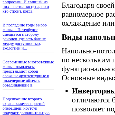
вопросами. И главный из
Благодаря свое
них – не только цена, но и
кто строит, когда...
равномерное ра
охлаждение или
В последние годы выбор
жилья в Петербурге
смещается в сторону
Виды напольн
районов, где есть баланс
между доступностью,
экологией и...
Напольно-пото
по нескольким 
Современные многоэтажные
жилые комплексы
функциональнос
представляют собой
Основные виды
сложные архитектурные и
инженерные объекты,
объединяющие в...
Инверторны
отличаются 
Подключение второго
экрана кажется простой
позволяет п
операцией: ноутбук
получает дополнительную