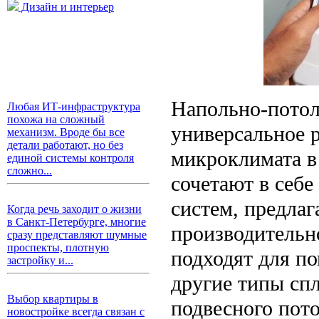
Дизайн и интерьер
Напольно-потол
Любая ИТ-инфраструктура
похожа на сложный
универсальное 
механизм. Вроде бы все
детали работают, но без
микроклимата в
единой системы контроля
сложно...
сочетают в себ
систем, предлаг
Когда речь заходит о жизни
в Санкт-Петербурге, многие
производительн
сразу представляют шумные
проспекты, плотную
подходят для п
застройку и...
другие типы спл
Выбор квартиры в
подвесного пото
новостройке всегда связан с