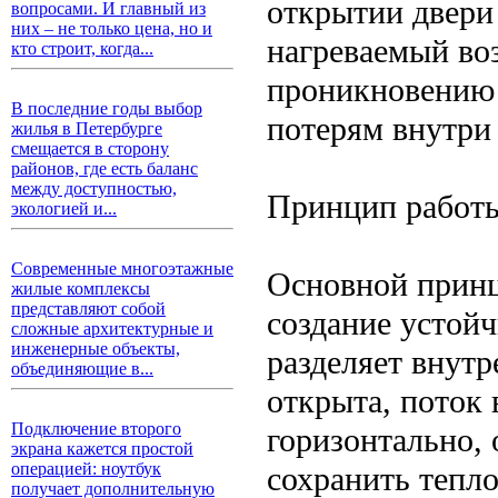
открытии двери 
вопросами. И главный из
них – не только цена, но и
нагреваемый воз
кто строит, когда...
проникновению 
В последние годы выбор
потерям внутри
жилья в Петербурге
смещается в сторону
районов, где есть баланс
между доступностью,
Принцип работ
экологией и...
Современные многоэтажные
Основной принц
жилые комплексы
представляют собой
создание устой
сложные архитектурные и
инженерные объекты,
разделяет внутр
объединяющие в...
открыта, поток 
Подключение второго
горизонтально, 
экрана кажется простой
операцией: ноутбук
сохранить тепл
получает дополнительную