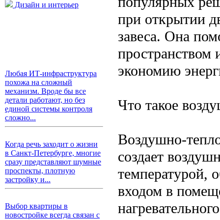
популярных реш
Дизайн и интерьер
при открытии д
завеса. Она пом
пространством 
экономию энерг
Любая ИТ-инфраструктура
похожа на сложный
механизм. Вроде бы все
детали работают, но без
Что такое возду
единой системы контроля
сложно...
Воздушно-теплов
Когда речь заходит о жизни
создает воздуш
в Санкт-Петербурге, многие
сразу представляют шумные
температурой, 
проспекты, плотную
застройку и...
входом в помещ
нагревательного
Выбор квартиры в
новостройке всегда связан с