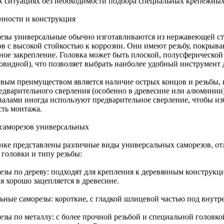
х ситуациях без необходимости подбора специальных крепежных
нности и конструкция
езы универсальные обычно изготавливаются из нержавеющей ст
ов с высокой стойкостью к коррозии. Они имеют резьбу, покрыв
ное закрепление. Головка может быть плоской, полусферическо
товидной), что позволяет выбрать наиболее удобный инструмент 
вым преимуществом является наличие острых концов и резьбы, к
редварительного сверления (особенно в древесине или алюминии)
иалами иногда используют предварительное сверление, чтобы и
сть монтажа.
саморезов универсальных
нке представлены различные виды универсальных саморезов, от
 головки и типу резьбы:
езы по дереву: подходят для крепления к деревянным конструкци
я хорошо зацепляется в древесине.
ьные саморезы: короткие, с гладкой шлицевой частью под внутр
езы по металлу: с более прочной резьбой и специальной головко