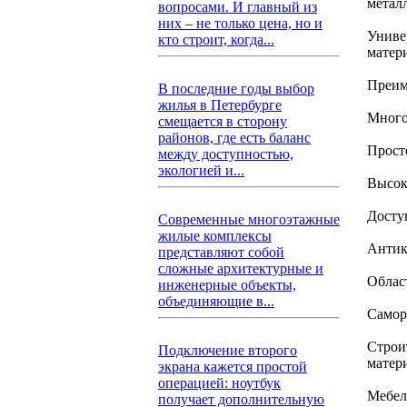
метал
вопросами. И главный из
них – не только цена, но и
Униве
кто строит, когда...
матер
Преим
В последние годы выбор
жилья в Петербурге
Много
смещается в сторону
районов, где есть баланс
Просто
между доступностью,
экологией и...
Высок
Досту
Современные многоэтажные
жилые комплексы
Антик
представляют собой
сложные архитектурные и
Облас
инженерные объекты,
объединяющие в...
Самор
Строи
Подключение второго
матер
экрана кажется простой
операцией: ноутбук
Мебел
получает дополнительную