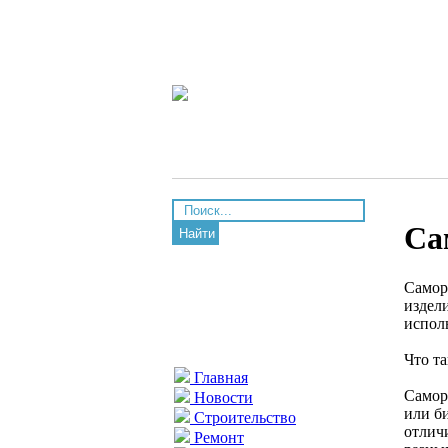
Са
Найти
Самор
издел
испол
Что т
Главная
Самор
Новости
или би
Строительство
отлич
Ремонт