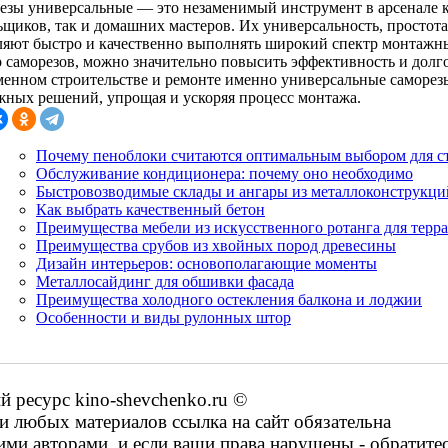
езы универсальные — это незаменимый инструмент в арсенале 
ьщиков, так и домашних мастеров. Их универсальность, простот
ляют быстро и качественно выполнять широкий спектр монтажн
р саморезов, можно значительно повысить эффективность и долг
менном строительстве и ремонте именно универсальные саморез
жных решений, упрощая и ускоряя процесс монтажа.
Почему пеноблоки считаются оптимальным выбором для с
Обслуживание кондиционера: почему оно необходимо
Быстровозводимые склады и ангары из металлоконструкци
Как выбрать качественный бетон
Преимущества мебели из искусственного ротанга для терра
Преимущества срубов из хвойных пород древесины
Дизайн интерьеров: основополагающие моменты
Металлосайдинг для обшивки фасада
Преимущества холодного остекления балкона и лоджии
Особенности и виды рулонных штор
ресурс kino-shevchenko.ru ©
 любых материалов ссылка на сайт обязательна
ими авторами, и если ваши права нарушены - обратите