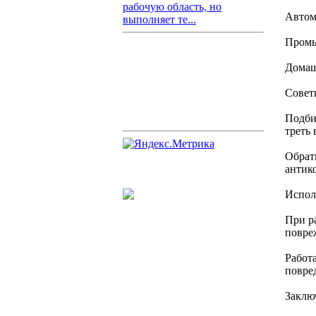
рабочую область, но
Автом
выполняет те...
Промы
Домаш
Совет
Подби
треть 
Обрат
антик
Испол
При р
повре
Работ
повред
Заклю