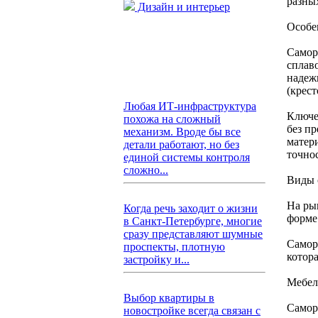
разны
Дизайн и интерьер
Особе
Самор
сплав
надеж
(крес
Любая ИТ-инфраструктура
Ключе
похожа на сложный
без п
механизм. Вроде бы все
матер
детали работают, но без
точно
единой системы контроля
сложно...
Виды 
На ры
Когда речь заходит о жизни
форме
в Санкт-Петербурге, многие
сразу представляют шумные
Самор
проспекты, плотную
котора
застройку и...
Мебел
Выбор квартиры в
Самор
новостройке всегда связан с