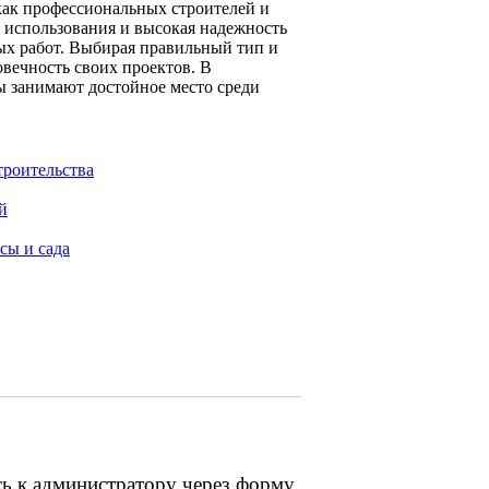
как профессиональных строителей и
а использования и высокая надежность
ых работ. Выбирая правильный тип и
овечность своих проектов. В
ы занимают достойное место среди
троительства
й
сы и сада
сь к администратору через форму