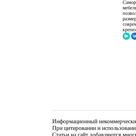
Самор
мебел
позво
разме
совре
крепе
Информационный некоммерческий 
При цитировании и использовании
Статьи на сайт добавляются мног