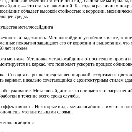
ет зданию современный эстетичный вид. Основные материалы, и
лосайдинг, — это сталь и алюминий. Благодаря различным покры
лосайдинг обладает высокой стойкостью к коррозии, механичес
ающей среды.
ущества металлосайдинга
вечность и надежность. Металлосайдинг устойчив к влаге, темпе
менные покрытия защищают его от коррозии и выцветания, что 
0 лет и более.
ота монтажа. Установка металлосайдинга относительно проста и
монтируется на каркас, что позволяет ускорить процесс облицов
ика. Сегодня на рынке представлен широкий ассортимент цветов,
ть вариант, идеально сочетающийся с архитектурным стилем зда
и обслуживание. Металлосайдинг легко очищается от загрязнений
работки в течение всего срока службы.
оэффективность. Некоторые виды металлосайдинга имеют тепло
дополнены утеплительными слоями.
металлосайдинга