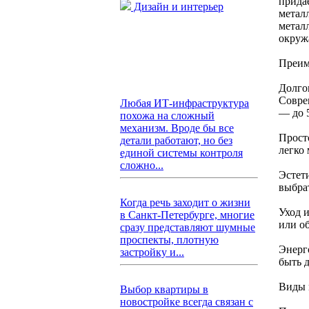
прида
Дизайн и интерьер
метал
метал
окруж
Преим
Долго
Совре
Любая ИТ-инфраструктура
— до 5
похожа на сложный
механизм. Вроде бы все
Прост
детали работают, но без
легко 
единой системы контроля
сложно...
Эстет
выбра
Когда речь заходит о жизни
Уход 
в Санкт-Петербурге, многие
или об
сразу представляют шумные
проспекты, плотную
Энерг
застройку и...
быть 
Виды 
Выбор квартиры в
новостройке всегда связан с