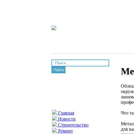
Ме
Найти
Облиц
окруж
заним
профе
Что т
Главная
Новости
Метал
Строительство
для на
Ремонт