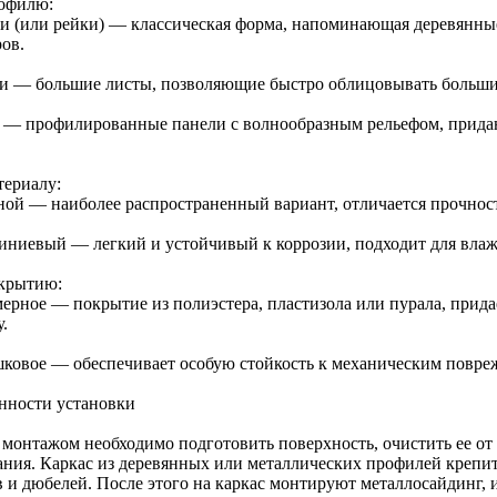
офилю:
и (или рейки) — классическая форма, напоминающая деревянные
ов.
и — большие листы, позволяющие быстро облицовывать больши
 — профилированные панели с волнообразным рельефом, прид
териалу:
ной — наиболее распространенный вариант, отличается прочнос
ниевый — легкий и устойчивый к коррозии, подходит для влаж
крытию:
ерное — покрытие из полиэстера, пластизола или пурала, прида
.
ковое — обеспечивает особую стойкость к механическим повре
нности установки
 монтажом необходимо подготовить поверхность, очистить ее от 
ания. Каркас из деревянных или металлических профилей крепи
в и дюбелей. После этого на каркас монтируют металлосайдинг,