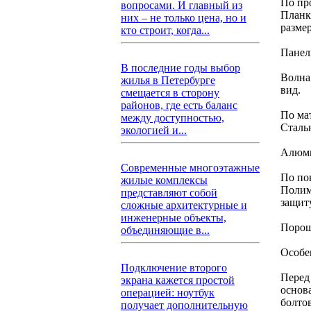
По пр
вопросами. И главный из
Планк
них – не только цена, но и
размер
кто строит, когда...
Панел
В последние годы выбор
Волна
жилья в Петербурге
вид.
смещается в сторону
районов, где есть баланс
По ма
между доступностью,
Сталь
экологией и...
Алюми
Современные многоэтажные
По по
жилые комплексы
Полим
представляют собой
защиту
сложные архитектурные и
инженерные объекты,
Порош
объединяющие в...
Особе
Подключение второго
Перед
экрана кажется простой
основ
операцией: ноутбук
болто
получает дополнительную