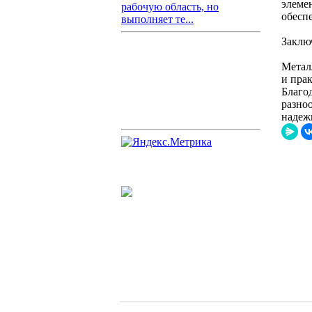
элеме
рабочую область, но
обесп
выполняет те...
Заклю
Метал
и пра
Благо
разно
надеж