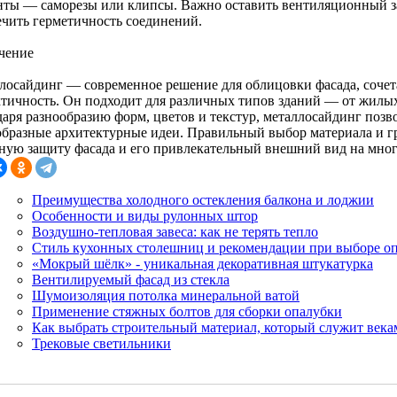
нты — саморезы или клипсы. Важно оставить вентиляционный за
ечить герметичность соединений.
чение
лосайдинг — современное решение для облицовки фасада, сочета
ктичность. Он подходит для различных типов зданий — от жилых
даря разнообразию форм, цветов и текстур, металлосайдинг позв
образные архитектурные идеи. Правильный выбор материала и гр
ную защиту фасада и его привлекательный внешний вид на мног
Преимущества холодного остекления балкона и лоджии
Особенности и виды рулонных штор
Воздушно-тепловая завеса: как не терять тепло
Стиль кухонных столешниц и рекомендации при выборе о
«Мокрый шёлк» - уникальная декоративная штукатурка
Вентилируемый фасад из стекла
Шумоизоляция потолка минеральной ватой
Применение стяжных болтов для сборки опалубки
Как выбрать строительный материал, который служит века
Трековые светильники