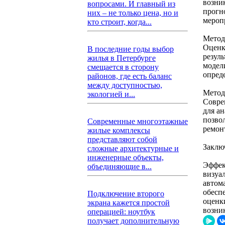
возни
вопросами. И главный из
прогн
них – не только цена, но и
мероп
кто строит, когда...
Метод
Оценк
В последние годы выбор
резул
жилья в Петербурге
модел
смещается в сторону
опред
районов, где есть баланс
между доступностью,
Метод
экологией и...
Совре
для а
позво
Современные многоэтажные
ремон
жилые комплексы
представляют собой
Заклю
сложные архитектурные и
инженерные объекты,
Эффек
объединяющие в...
визуа
автом
обесп
Подключение второго
оценк
экрана кажется простой
возни
операцией: ноутбук
получает дополнительную