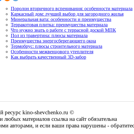
Поролон вторичного вспенивания: особенности материала
Каркасный дом: лучший выбор для загородного жилья
Минеральная вата: особенности и преимущества
Терракотовая плитка: преимущества материала
Что нужно знать о работе с террасной доской МПК
Пол из травертина: плюсы материала
Преимущества энергосберегающего окна
Термобрус: плюсы строительного материала
Особенности межвенцового утеплителя
Как выбрать качественный 3D-забор
ресурс kino-shevchenko.ru ©
 любых материалов ссылка на сайт обязательна
ими авторами, и если ваши права нарушены - обратите