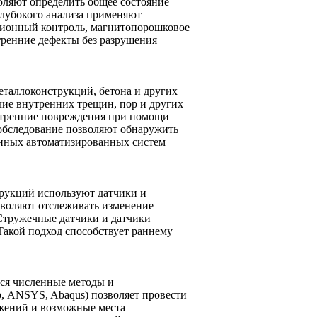
оляют определить общее состояние
глубокого анализа применяют
ационный контроль, магнитопорошковое
тренние дефекты без разрушения
таллоконструкций, бетона и других
чие внутренних трещин, пор и других
нутренние повреждения при помощи
обследование позволяют обнаружить
нных автоматизированных систем
трукций используют датчики и
зволяют отслеживать изменение
 Стружечные датчики и датчики
акой подход способствует раннему
ся численные методы и
, ANSYS, Abaqus) позволяет провести
яжений и возможные места