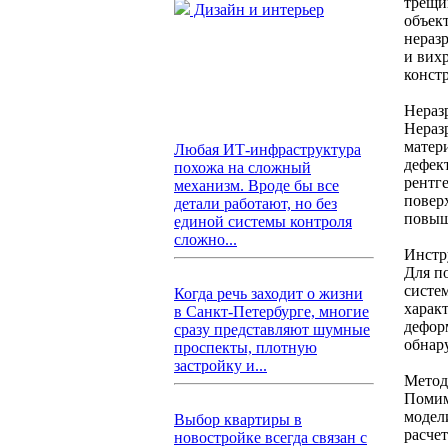
трещи
Дизайн и интерьер
объек
нераз
и вих
конст
Нераз
Нераз
матер
Любая ИТ-инфраструктура
дефек
похожа на сложный
рентг
механизм. Вроде бы все
повер
детали работают, но без
повыш
единой системы контроля
сложно...
Инстр
Для п
систе
Когда речь заходит о жизни
харак
в Санкт-Петербурге, многие
дефор
сразу представляют шумные
обнар
проспекты, плотную
застройку и...
Метод
Помим
модел
Выбор квартиры в
расче
новостройке всегда связан с