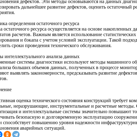
кновения дефектов. Эти методы основываются на данных диагно
озировать дальнейшее развитие дефектов, оценить остаточный р
риятия.
ика определения остаточного ресурса
а остаточного ресурса осуществляется на основе накопленных д
ьтатов расчетов. Важным является использование статистических
ирования и бэкапа с учетом условий эксплуатации. Такой подхо
елить сроки проведения технического обслуживания.
ы интеллектуального анализа данных
менные системы диагностики используют методы машинного обу
нализа больших объемов данных, полученных в процессе монитор
ляют выявлять закономерности, предсказывать развитие дефекто
тов.
чение
тивная оценка технического состояния конструкций требует ко
льные, неразрушающие, инструментальные и расчетные методы.
атизация и интеллектуальные системы значительно повышают то
ечивать безопасную и долговременную эксплуатацию сооружени
и способствует повышению уровня надежности инфраструктурн
кновения аварийных ситуаций.