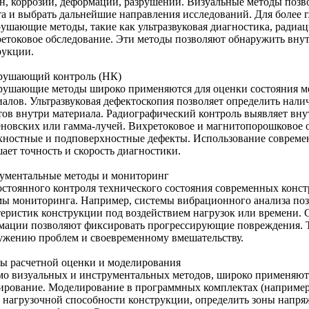
н, коррозии, деформаций, разрушений. Визуальные методы позв
та и выбрать дальнейшие направления исследований. Для более 
рушающие методы, такие как ультразвуковая диагностика, ради
ретоковое обследование. Эти методы позволяют обнаружить вну
рукции.
рушающий контроль (НК)
рушающие методы широко применяются для оценки состояния ме
иалов. Ультразвуковая дефектоскопия позволяет определить нали
тов внутри материала. Радиографический контроль выявляет в
еновских или гамма-лучей. Вихретоковое и магнитопорошковое 
хностные и подповерхностные дефекты. Использование совреме
ает точность и скорость диагностики.
ументальные методы и мониторинг
остоянного контроля технического состояния современных конс
мы мониторинга. Например, системы вибрационного анализа по
теристик конструкции под воздействием нагрузок или времени.
мации позволяют фиксировать прогрессирующие повреждения. Т
ужению проблем и своевременному вмешательству.
ы расчетной оценки и моделирования
о визуальных и инструментальных методов, широко применяют
ирование. Моделирование в программных комплектах (например
т нагрузочной способности конструкции, определить зоны напр