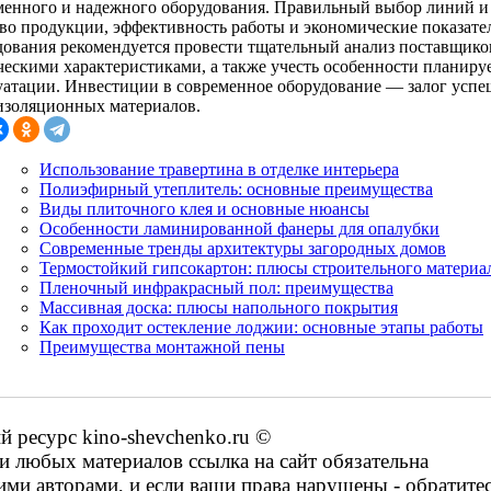
менного и надежного оборудования. Правильный выбор линий и
тво продукции, эффективность работы и экономические показате
дования рекомендуется провести тщательный анализ поставщиков
ческими характеристиками, а также учесть особенности планиру
уатации. Инвестиции в современное оборудование — залог успеш
изоляционных материалов.
Использование травертина в отделке интерьера
Полиэфирный утеплитель: основные преимущества
Виды плиточного клея и основные нюансы
Особенности ламинированной фанеры для опалубки
Современные тренды архитектуры загородных домов
Термостойкий гипсокартон: плюсы строительного материа
Пленочный инфракрасный пол: преимущества
Массивная доска: плюсы напольного покрытия
Как проходит остекление лоджии: основные этапы работы
Преимущества монтажной пены
ресурс kino-shevchenko.ru ©
 любых материалов ссылка на сайт обязательна
ими авторами, и если ваши права нарушены - обратите