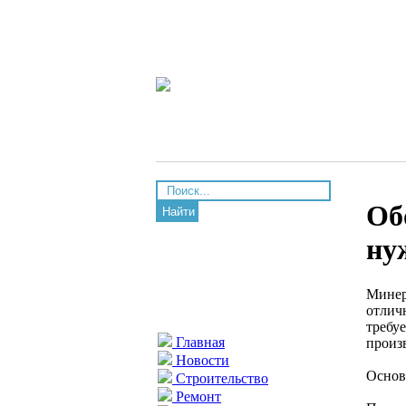
Об
Найти
ну
Минер
отличн
требу
Главная
произ
Новости
Основ
Строительство
Ремонт