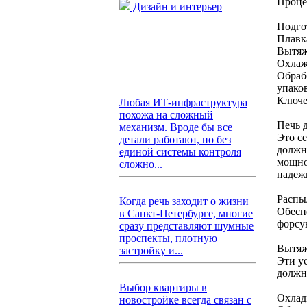
Проце
Дизайн и интерьер
Подгот
Плавка
Вытяж
Охлаж
Обраб
упако
Ключе
Любая ИТ-инфраструктура
похожа на сложный
Печь 
механизм. Вроде бы все
Это с
детали работают, но без
должн
единой системы контроля
мощно
сложно...
надеж
Распы
Когда речь заходит о жизни
Обесп
в Санкт-Петербурге, многие
форсу
сразу представляют шумные
проспекты, плотную
Вытяж
застройку и...
Эти у
должн
Выбор квартиры в
Охлад
новостройке всегда связан с