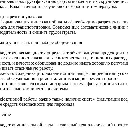
ечивают быструю фиксацию формы волокон и их скручивание д
иала. Важна точность регулировки скорости и температуры.
 для резки и упаковки
 формирования минеральной ваты её необходимо разрезать на лис
вать для транспортировки. Современные автоматические линии 
водительность и снизить трудозатраты.
ажно учитывать при выборе оборудования
водственная мощность: определяет объем выпуска продукции и с
оэффективность: важна для снижения эксплуатационных расходо
ность и качество: оборудование должно иметь хорошую репута
ечивать стабильную работу.
жность модернизации: наличие опций для расширения или усов
ота обслуживания и ремонта: минимизация времени простоя.
етствие экологическим стандартам: система фильтрации и утили
нительные компоненты и системы
ффективной работы важно также наличие систем фильтрации возд
е средств безопасности для персонала.
чение
водство минеральной ваты — сложный технологический процес