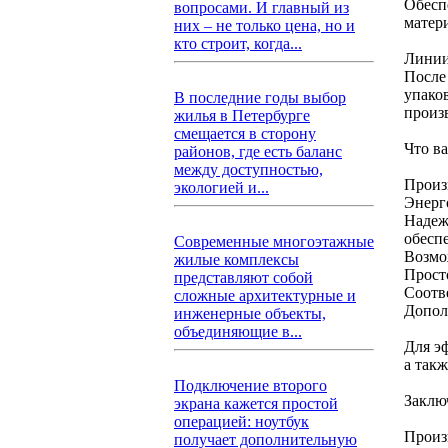
Обесп
вопросами. И главный из
матер
них – не только цена, но и
кто строит, когда...
Линии
После
упако
В последние годы выбор
произ
жилья в Петербурге
смещается в сторону
Что в
районов, где есть баланс
между доступностью,
Произ
экологией и...
Энерг
Надеж
обесп
Современные многоэтажные
Возмо
жилые комплексы
Прост
представляют собой
Соотв
сложные архитектурные и
Допол
инженерные объекты,
объединяющие в...
Для э
а такж
Подключение второго
Заклю
экрана кажется простой
операцией: ноутбук
Произ
получает дополнительную