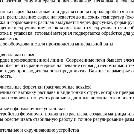
сс изготовления минеральной ваты включает несколько ключевы
овка сырья: базальтовая или другая горная порода дробится и по
 и расплавление: сырье нагревается до высоких температур (окол
ка и формование: расплав выдувается через форсунки, формируя
дение и скручивание: волокна охлаждаются, скручиваются и со
отка и упаковка: готовый материал подвергается обработке для 
вывается.
вое оборудование для производства минеральной ваты
для плавки сырья
ердце производственной линии. Современные печи бывают элек
ы обеспечить равномерное нагревание сырья до необходимой те
сть для производительности предприятия. Важные параметры: о
ность.
лительные форсунки (расплавочные nozzles)
ечивают вытяжку расплава в виде тонких струй, которые превра
нки позволяют получать ровные и длинные волокна, что влияет н
ные и формовочные установки
стройства формируют волокна из расплава, создавая матрицы и
ы обеспечивать стабильную работу и точное регулирование разм
ительные и скручивающие устройства