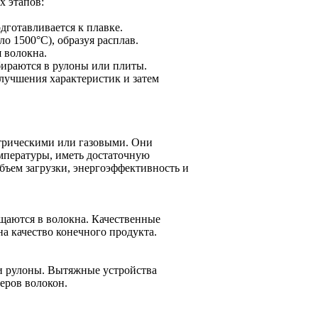
х этапов:
дготавливается к плавке.
о 1500°C), образуя расплав.
 волокна.
бираются в рулоны или плиты.
улучшения характеристик и затем
трическими или газовыми. Они
мпературы, иметь достаточную
бъем загрузки, энергоэффективность и
щаются в волокна. Качественные
а качество конечного продукта.
ли рулоны. Вытяжные устройства
еров волокон.