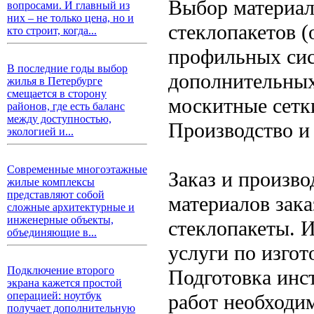
Выбор материал
вопросами. И главный из
них – не только цена, но и
стеклопакетов 
кто строит, когда...
профильных сис
В последние годы выбор
дополнительных
жилья в Петербурге
смещается в сторону
москитные сетк
районов, где есть баланс
между доступностью,
Производство и
экологией и...
Современные многоэтажные
Заказ и произв
жилые комплексы
представляют собой
материалов зак
сложные архитектурные и
инженерные объекты,
стеклопакеты. 
объединяющие в...
услуги по изго
Подключение второго
Подготовка инс
экрана кажется простой
операцией: ноутбук
работ необходи
получает дополнительную