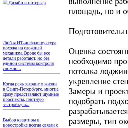
выполнение рабо
Дизайн и интерьер
площадь, но и о
Подготовительн
Любая ИТ-инфраструктура
похожа на сложный
Оценка состоян
механизм. Вроде бы все
детали работают, но без
необходимо пров
единой системы контроля
сложно...
потолка лоджии
укрепление сте
Когда речь заходит о жизни
Замеры и проек
в Санкт-Петербурге, многие
сразу представляют шумные
подобрать подхо
проспекты, плотную
застройку и...
разрабатываетс
размеры, тип о
Выбор квартиры в
новостройке всегда связан с