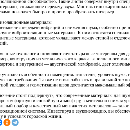
изоляционной способностью. Такие листы содержат внутри спец
атериалы, снижающие передачу звука. Монтаж гипсокартонных
твами позволяет быстро и просто преобразовать интерьер.
изоляционные материалы
меньшения передачи вибраций и снижения шума, особенно при на
ьзуют виброизоляционные материалы. К ним относятся специаль
зитные материалы, которые укладывают между стеной и отделоч
ций.
менные технологии позволяют сочетать разные материалы для д
мер, конструкция из металлического каркаса, заполненного мине
картона и внутренней — акустической мембраной, дает отличны
 учитывать особенности помещения: тип стены, уровень шума, н
ические требования. Также не стоит забывать о правильной тех
тной укладке и герметизации швов достигается максимальный э
лючение стоит подчеркнуть, что современные материалы для шум
ире комфортную и спокойную атмосферу, значительно снижая ур
льный подбор и качественный монтаж этих материалов — залог
золяционной системы. Инвестируя в звукоизоляцию, вы обеспеч
у в условиях городской жизни.