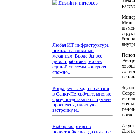
звуко
Дизайн и интерьер
Рассм
Минер
Минер
шумои
структ
безоп
внутр
Любая ИТ-инфраструктура
похожа на сложный
Пеноп
механизм. Вроде бы все
Экстр
детали работают, но без
хорош
единой системы контроля
сочет
сложно...
пеноп
Звуко
Когда речь заходит о жизни
Совре
в Санкт-Петербурге, многие
испол
сразу представляют шумные
стены
проспекты, плотную
пеноп
застройку и...
погло
Акуст
Выбор квартиры в
Для п
новостройке всегда связан с