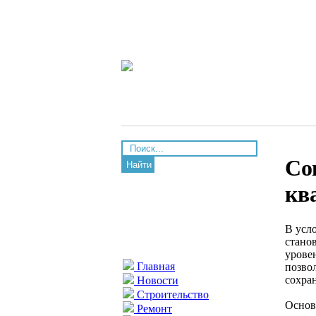
Со
Найти
кв
В усл
стано
урове
Главная
позво
сохра
Новости
Строительство
Основ
Ремонт