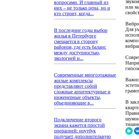
звуко
вопросами. И главный из
или м
них – не только цена, но и
свойс
кто строит, когда...
Вибро
Для у
В последние годы выбор
испол
жилья в Петербурге
компо
смещается в сторону
вибра
районов, где есть баланс
между доступностью,
Совре
экологией и...
Напри
гипсо
Современные многоэтажные
Важно
жилые комплексы
эстет
представляют собой
грамо
сложные архитектурные и
инженерные объекты,
В зак
объединяющие в...
кварт
Прави
шумои
Подключение второго
тишин
экрана кажется простой
операцией: ноутбук
получает дополнительную