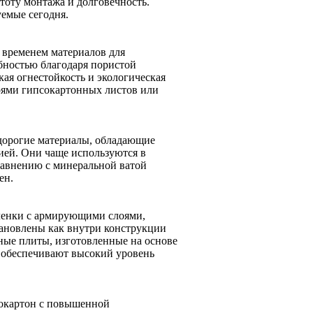
тоту монтажа и долговечность.
емые сегодня.
 временем материалов для
бностью благодаря пористой
кая огнестойкость и экологическая
оями гипсокартонных листов или
дорогие материалы, обладающие
ей. Они чаще используются в
равнению с минеральной ватой
ен.
ленки с армирующими слоями,
тановлены как внутри конструкции
ные плиты, изготовленные на основе
 обеспечивают высокий уровень
окартон с повышенной