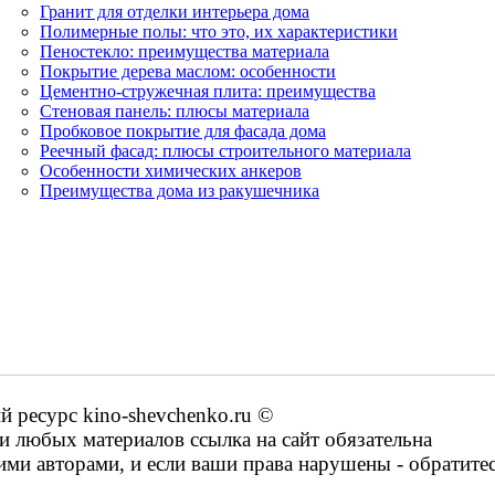
Гранит для отделки интерьера дома
Полимерные полы: что это, их характеристики
Пеностекло: преимущества материала
Покрытие дерева маслом: особенности
Цементно-стружечная плита: преимущества
Стеновая панель: плюсы материала
Пробковое покрытие для фасада дома
Реечный фасад: плюсы строительного материала
Особенности химических анкеров
Преимущества дома из ракушечника
ресурс kino-shevchenko.ru ©
 любых материалов ссылка на сайт обязательна
ими авторами, и если ваши права нарушены - обратите