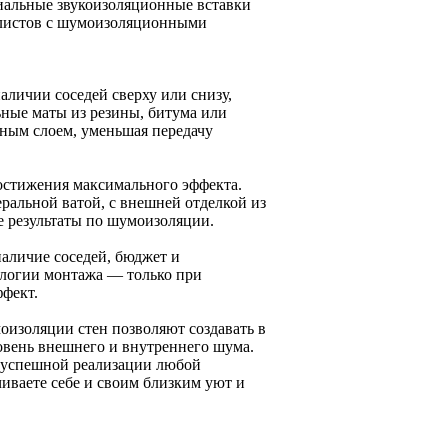
иальные звукоизоляционные вставки
 листов с шумоизоляционными
личии соседей сверху или снизу,
ные маты из резины, битума или
ным слоем, уменьшая передачу
остижения максимального эффекта.
ральной ватой, с внешней отделкой из
е результаты по шумоизоляции.
аличие соседей, бюджет и
нологии монтажа — только при
ффект.
оизоляции стен позволяют создавать в
овень внешнего и внутреннего шума.
 успешной реализации любой
иваете себе и своим близким уют и