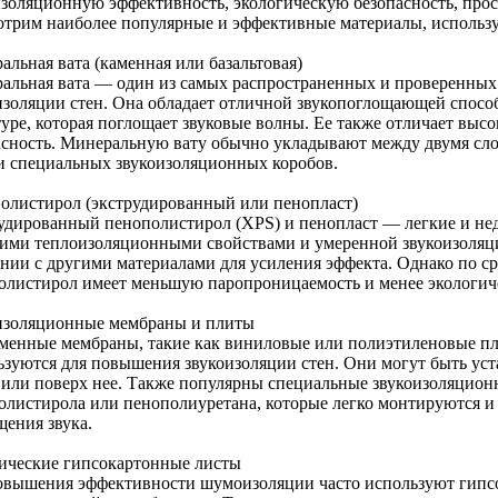
изоляционную эффективность, экологическую безопасность, прос
отрим наиболее популярные и эффективные материалы, использу
альная вата (каменная или базальтовая)
альная вата — один из самых распространенных и проверенных
золяции стен. Она обладает отличной звукопоглощающей спосо
уре, которая поглощает звуковые волны. Ее также отличает высо
асность. Минеральную вату обычно укладывают между двумя сл
и специальных звукоизоляционных коробов.
олистирол (экструдированный или пенопласт)
удированный пенополистирол (XPS) и пенопласт — легкие и не
ими теплоизоляционными свойствами и умеренной звукоизоляци
ании с другими материалами для усиления эффекта. Однако по с
олистирол имеет меньшую паропроницаемость и менее экологич
изоляционные мембраны и плиты
менные мембраны, такие как виниловые или полиэтиленовые п
ьзуются для повышения звукоизоляции стен. Они могут быть ус
 или поверх нее. Также популярны специальные звукоизоляцион
олистирола или пенополиуретана, которые легко монтируются и
щения звука.
ические гипсокартонные листы
овышения эффективности шумоизоляции часто используют гипс