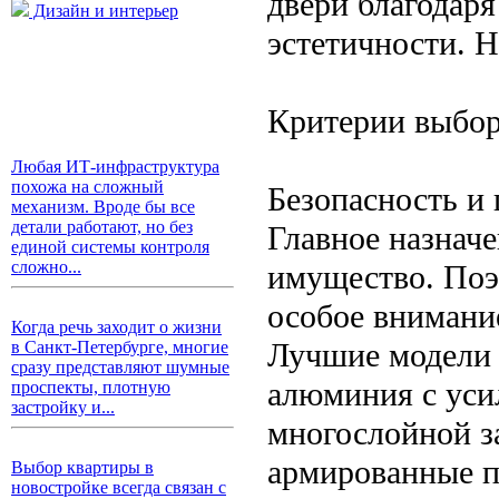
двери благодаря
Дизайн и интерьер
эстетичности. Н
Критерии выбор
Любая ИТ-инфраструктура
похожа на сложный
Безопасность и
механизм. Вроде бы все
детали работают, но без
Главное назнач
единой системы контроля
сложно...
имущество. Поэ
особое внимани
Когда речь заходит о жизни
Лучшие модели 
в Санкт-Петербурге, многие
сразу представляют шумные
алюминия с уси
проспекты, плотную
застройку и...
многослойной 
армированные п
Выбор квартиры в
новостройке всегда связан с