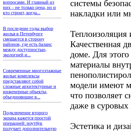
системы безопа
вопросами. И главный из
них – не только цена, но и
накладки или м
кто строит, когда...
В последние годы выбор
Теплоизоляция 
жилья в Петербурге
смещается в сторону
Качественная дв
районов, где есть баланс
между доступностью,
доме. Для этог
экологией и...
материалы внут
Современные многоэтажные
пенополистирол
жилые комплексы
представляют собой
модели имеют м
сложные архитектурные и
инженерные объекты,
что позволяет с
объединяющие в...
даже в суровых
Подключение второго
экрана кажется простой
операцией: ноутбук
Эстетика и диз
получает дополнительную