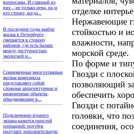
материалов, чув
вопросами. И главный из
них – не только цена, но и
отделке интерье
кто строит, когда...
Нержавеющие гв
В последние годы выбор
стойкостью и и
жилья в Петербурге
влажности, нап
смещается в сторону
районов, где есть баланс
морской среде.
между доступностью,
экологией и...
По форме и тип
Гвозди с плоск
Современные многоэтажные
жилые комплексы
позволяющий за
представляют собой
сложные архитектурные и
обеспечить хор
инженерные объекты,
объединяющие в...
Гвозди с потай
головки, что по
Подключение второго
экрана кажется простой
соединения, ос
операцией: ноутбук
получает дополнительную