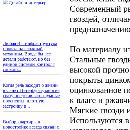
Дизайн и интерьер
Современный ры
гвоздей, отлича
предназначению
Любая ИТ-инфраструктура
По материалу и
похожа на сложный
механизм. Вроде бы все
Стальные гвозд
детали работают, но без
единой системы контроля
высокой прочно
сложно...
покрыты цинком
Когда речь заходит о жизни
оцинкованное п
в Санкт-Петербурге, многие
сразу представляют шумные
к влаге и ржавч
проспекты, плотную
застройку и...
Мягкие гвозди 
Используются в
Выбор квартиры в
новостройке всегда связан с