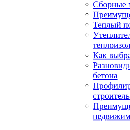
Сборные 
Преимуще
Теплый по
Утеплите
теплоизо
Как выбр
Разновид
бетона
Профилир
строитель
Преимуще
недвижим