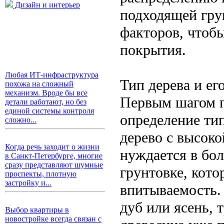
Дизайн и интерьер
подходящей грун
факторов, чтобы
покрытия.
Любая ИТ-инфраструктура
Тип дерева и ег
похожа на сложный
механизм. Вроде бы все
Первым шагом п
детали работают, но без
единой системы контроля
определение ти
сложно...
дерево с высоко
Когда речь заходит о жизни
нуждается в бо
в Санкт-Петербурге, многие
сразу представляют шумные
грунтовке, кото
проспекты, плотную
застройку и...
впитываемость. 
дуб или ясень, 
Выбор квартиры в
новостройке всегда связан с