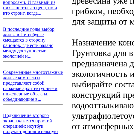
древесина уже 
вопросами. И главный из
них – не только цена, но и
грибком, необх
кто строит, когда...
для защиты от 
В последние годы выбор
жилья в Петербурге
Назначение кон
смещается в сторону
районов, где есть баланс
Грунтовка для в
между доступностью,
экологией и...
предназначена 
экологичность и
Современные многоэтажные
жилые комплексы
выбирайте сост
представляют собой
сложные архитектурные и
конструкций пр
инженерные объекты,
объединяющие в...
водоотталкиваю
ультрафиолетоу
Подключение второго
экрана кажется простой
от атмосферных
операцией: ноутбук
получает дополнительную