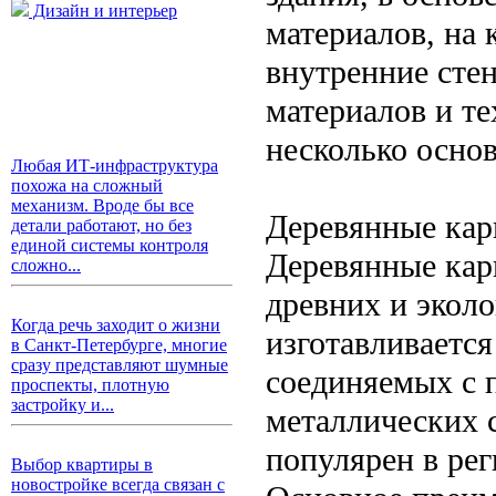
Дизайн и интерьер
материалов, на
внутренние сте
материалов и те
несколько осно
Любая ИТ-инфраструктура
похожа на сложный
механизм. Вроде бы все
Деревянные кар
детали работают, но без
единой системы контроля
Деревянные кар
сложно...
древних и эколо
Когда речь заходит о жизни
изготавливается
в Санкт-Петербурге, многие
сразу представляют шумные
соединяемых с 
проспекты, плотную
застройку и...
металлических 
популярен в ре
Выбор квартиры в
новостройке всегда связан с