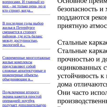
Основное преим
вопросами. И главный из
них – не только цена, но и
безопасность и 
кто строит, когда...
поддаются рекон
В последние годы выбор
приятную атмос
жилья в Петербурге
смещается в сторону
районов, где есть баланс
Стальные карка
между доступностью,
экологией и...
Стальные карка
прочностью и до
Современные многоэтажные
жилые комплексы
оцинкованных с
представляют собой
сложные архитектурные и
устойчивость к 
инженерные объекты,
объединяющие в...
дома отличаютс
Они часто испо
Подключение второго
экрана кажется простой
производственн
операцией: ноутбук
получает дополнительную