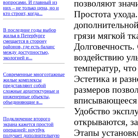
позволяют знач
вопросами. И главный из
них – не только цена, но и
Простота ухода
кто строит, когда...
дополнительной
В последние годы выбор
грязи мягкой т
жилья в Петербурге
смещается в сторону
Долговечность.
районов, где есть баланс
между доступностью,
воздействию уль
экологией и...
температур, что
Современные многоэтажные
Эстетика и раз
жилые комплексы
представляют собой
размеров позвол
сложные архитектурные и
инженерные объекты,
вписывающееся в
объединяющие в...
Удобство эксплу
Подключение второго
открываются, з
экрана кажется простой
операцией: ноутбук
Этапы установк
получает дополнительную