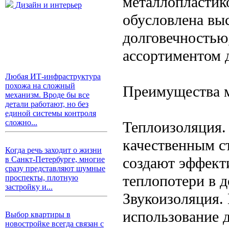
металлопластик
Дизайн и интерьер
обусловлена выс
долговечностью
ассортиментом 
Любая ИТ-инфраструктура
похожа на сложный
Преимущества м
механизм. Вроде бы все
детали работают, но без
единой системы контроля
сложно...
Теплоизоляция.
качественным с
Когда речь заходит о жизни
создают эффект
в Санкт-Петербурге, многие
сразу представляют шумные
теплопотери в д
проспекты, плотную
застройку и...
Звукоизоляция.
использование 
Выбор квартиры в
новостройке всегда связан с