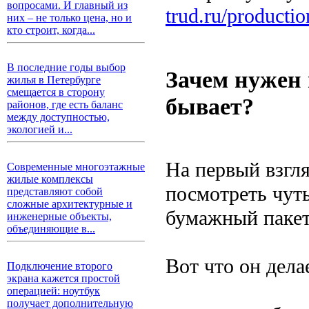
вопросами. И главный из
trud.ru/producti
них – не только цена, но и
кто строит, когда...
В последние годы выбор
Зачем нужен 
жилья в Петербурге
смещается в сторону
бывает?
районов, где есть баланс
между доступностью,
экологией и...
На первый взгля
Современные многоэтажные
жилые комплексы
посмотреть чуть
представляют собой
сложные архитектурные и
бумажный пакет 
инженерные объекты,
объединяющие в...
Вот что он дела
Подключение второго
экрана кажется простой
операцией: ноутбук
получает дополнительную