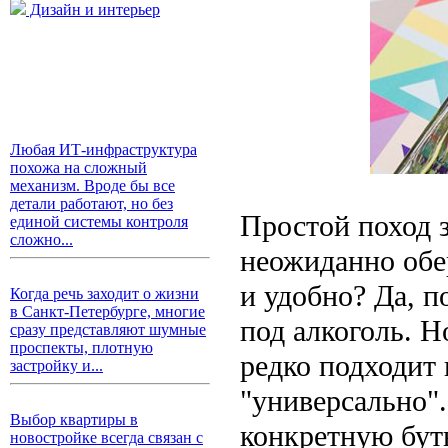
Дизайн и интерьер
Любая ИТ-инфраструктура
похожа на сложный
механизм. Вроде бы все
детали работают, но без
Простой поход 
единой системы контроля
сложно...
неожиданно обе
и удобно? Да, 
Когда речь заходит о жизни
в Санкт-Петербурге, многие
под алкоголь. Н
сразу представляют шумные
проспекты, плотную
редко подходит
застройку и...
"универсально".
Выбор квартиры в
конкретную бут
новостройке всегда связан с