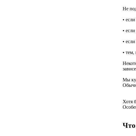
Не по
• если
• если
• если
• тем,
Некот
зависе
Мы ку
Обычн
Хотя 
Особен
Что