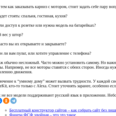
тем как заказывать карниз с мотором, стоит задать себе пару воп
будет стоять: спальня, гостиная, кухня?
 ли доступ к розетке или нужна модель на батарейках?
й вес у штор?
часто вы их открываете и закрываете?
н ли вам пульт, или хотите управление с телефона?
ж обычно несложный. Часто можно установить самому. Но важн
ы. Например, не все моторы ставятся с обеих сторон. Иногда ну
влению движения.
ючение к “умному дому” может вызвать трудности. У каждой сис
Kit, кто-то только с Alexa. Стоит уточнять заранее, особенно ес
: не все модели поддерживают русский язык в приложении. Небо
Бесплатный конструктор сайтов – как собрать сайт без лиш
Фанера ФСФ хвойная – что это такое