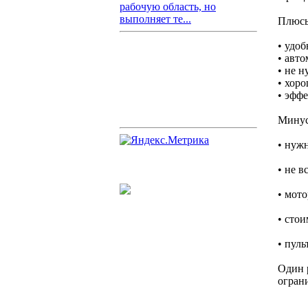
рабочую область, но
выполняет те...
Плюс
• удоб
• авт
• не н
• хор
• эффе
Мину
• нуж
• не в
• мот
• стои
• пуль
Один 
огран