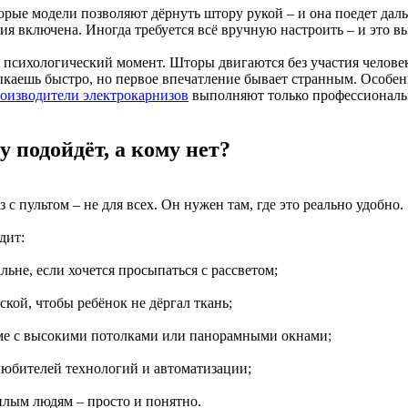
орые модели позволяют дёрнуть штору рукой – и она поедет дальш
ия включена. Иногда требуется всё вручную настроить – и это в
и психологический момент. Шторы двигаются без участия человек
каешь быстро, но первое впечатление бывает странным. Особенн
оизводители электрокарнизов
выполняют только профессионалы
у подойдёт, а кому нет?
 с пультом – не для всех. Он нужен там, где это реально удобно.
дит:
альне, если хочется просыпаться с рассветом;
тской, чтобы ребёнок не дёргал ткань;
оме с высокими потолками или панорамными окнами;
 любителей технологий и автоматизации;
илым людям – просто и понятно.