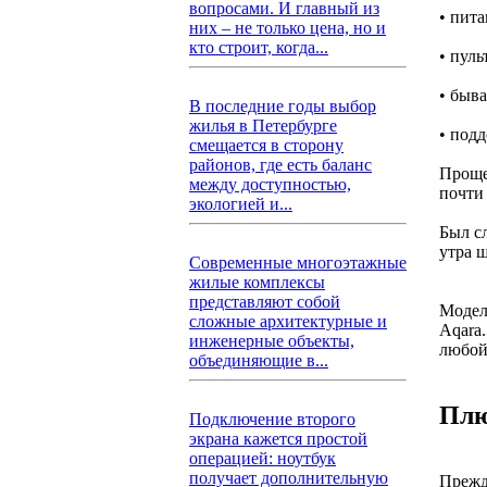
вопросами. И главный из
• пита
них – не только цена, но и
кто строит, когда...
• пуль
• быва
В последние годы выбор
жилья в Петербурге
• под
смещается в сторону
районов, где есть баланс
Проще 
между доступностью,
почти
экологией и...
Был сл
утра 
Современные многоэтажные
жилые комплексы
представляют собой
Модел
сложные архитектурные и
Aqara.
инженерные объекты,
любой
объединяющие в...
Плю
Подключение второго
экрана кажется простой
операцией: ноутбук
получает дополнительную
Прежде