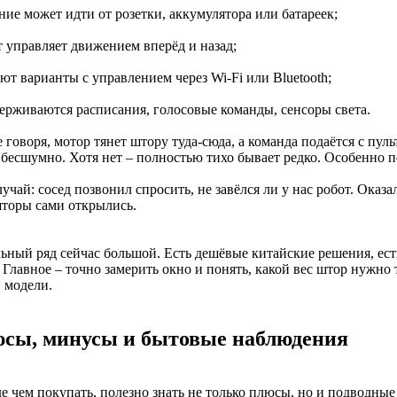
ние может идти от розетки, аккумулятора или батареек;
т управляет движением вперёд и назад;
ют варианты с управлением через Wi-Fi или Bluetooth;
держиваются расписания, голосовые команды, сенсоры света.
говоря, мотор тянет штору туда-сюда, а команда подаётся с пуль
 бесшумно. Хотя нет – полностью тихо бывает редко. Особенно п
учай: сосед позвонил спросить, не завёлся ли у нас робот. Оказал
шторы сами открылись.
ьный ряд сейчас большой. Есть дешёвые китайские решения, ес
 Главное – точно замерить окно и понять, какой вес штор нужно 
 модели.
сы, минусы и бытовые наблюдения
 чем покупать, полезно знать не только плюсы, но и подводные 