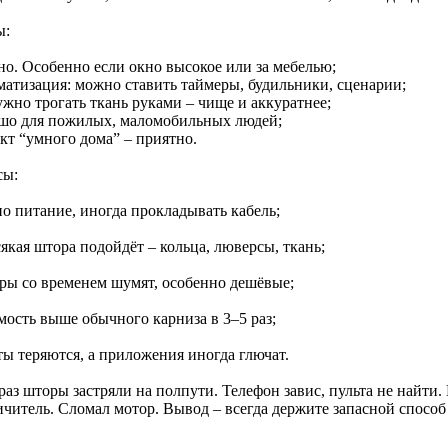
ы:
но. Особенно если окно высокое или за мебелью;
оматизация: можно ставить таймеры, будильники, сценарии;
ужно трогать ткань руками – чище и аккуратнее;
ошо для пожилых, маломобильных людей;
кт “умного дома” – приятно.
сы:
но питание, иногда прокладывать кабель;
сякая штора подойдёт – кольца, люверсы, ткань;
оры со временем шумят, особенно дешёвые;
мость выше обычного карниза в 3–5 раз;
ты теряются, а приложения иногда глючат.
раз шторы застряли на полпути. Телефон завис, пульта не найти.
ичитель. Сломал мотор. Вывод – всегда держите запасной способ