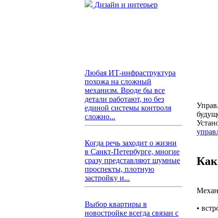
Дизайн и интерьер
Любая ИТ-инфраструктура
похожа на сложный
механизм. Вроде бы все
детали работают, но без
Управл
единой системы контроля
будущ
сложно...
Устано
управ
Когда речь заходит о жизни
в Санкт-Петербурге, многие
Как
сразу представляют шумные
проспекты, плотную
застройку и...
Механ
Выбор квартиры в
• вст
новостройке всегда связан с