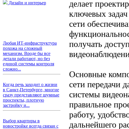
делает проектир
Дизайн и интерьер
ключевых задач
сети обеспечива
функциональнос
получать доступ
Любая ИТ-инфраструктура
похожа на сложный
видеонаблюдени
механизм. Вроде бы все
детали работают, но без
единой системы контроля
сложно...
Основные компо
сети передачи д
Когда речь заходит о жизни
в Санкт-Петербурге, многие
системы видеон
сразу представляют шумные
проспекты, плотную
правильное про
застройку и...
работу, удобств
Выбор квартиры в
дальнейшего ра
новостройке всегда связан с