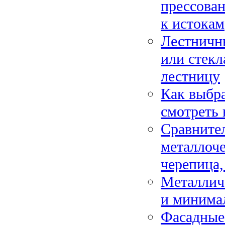
прессован
к истокам
Лестничны
или стек
лестницу
Как выбра
смотреть 
Сравните
металлоче
черепица,
Металлич
и минимал
Фасадные