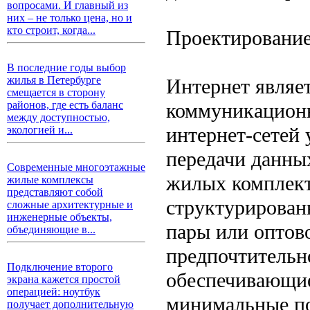
вопросами. И главный из
них – не только цена, но и
кто строит, когда...
Проектирование
В последние годы выбор
жилья в Петербурге
Интернет являе
смещается в сторону
коммуникационн
районов, где есть баланс
между доступностью,
интернет-сетей
экологией и...
передачи данны
Современные многоэтажные
жилых комплект
жилые комплексы
представляют собой
структурирован
сложные архитектурные и
инженерные объекты,
пары или оптов
объединяющие в...
предпочтительн
Подключение второго
обеспечивающие
экрана кажется простой
операцией: ноутбук
минимальные по
получает дополнительную