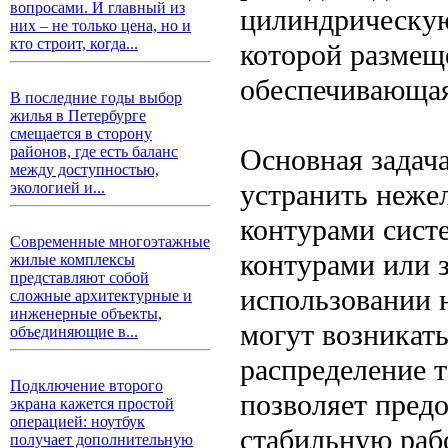
вопросами. И главный из
цилиндрическую
них – не только цена, но и
кто строит, когда...
которой размеще
обеспечивающая
В последние годы выбор
жилья в Петербурге
смещается в сторону
Основная задач
районов, где есть баланс
между доступностью,
устранить неже
экологией и...
контурами сист
Современные многоэтажные
контурами или 
жилые комплексы
представляют собой
использовании 
сложные архитектурные и
инженерные объекты,
могут возникат
объединяющие в...
распределение 
Подключение второго
позволяет предо
экрана кажется простой
операцией: ноутбук
стабильную раб
получает дополнительную