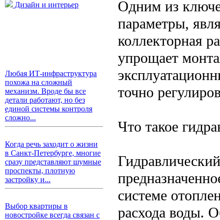
Одним из ключе
Дизайн и интерьер
параметры, явл
коллекторная р
упрощает монта
эксплуатационн
Любая ИТ-инфраструктура
похожа на сложный
точно регулиро
механизм. Вроде бы все
детали работают, но без
единой системы контроля
сложно...
Что такое гидра
Когда речь заходит о жизни
в Санкт-Петербурге, многие
Гидравлический
сразу представляют шумные
проспекты, плотную
предназначенное
застройку и...
системе отоплен
Выбор квартиры в
расхода воды. 
новостройке всегда связан с