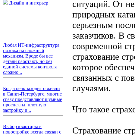
ситуаций. От н
Дизайн и интерьер
природных ката
серьезным после
заказчиков. В с
современной ст
Любая ИТ-инфраструктура
похожа на сложный
страхование ст
механизм. Вроде бы все
детали работают, но без
которое обеспеч
единой системы контроля
сложно...
связанных с по
случаями.
Когда речь заходит о жизни
в Санкт-Петербурге, многие
сразу представляют шумные
проспекты, плотную
Что такое стра
застройку и...
Выбор квартиры в
Страхование ст
новостройке всегда связан с