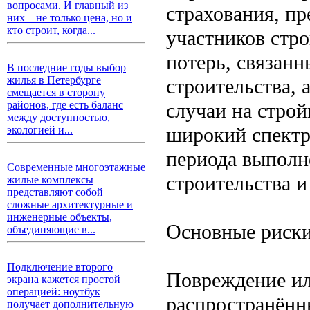
вопросами. И главный из
страхования, п
них – не только цена, но и
кто строит, когда...
участников стр
потерь, связанн
В последние годы выбор
жилья в Петербурге
строительства, 
смещается в сторону
случаи на стро
районов, где есть баланс
между доступностью,
широкий спектр
экологией и...
периода выполне
Современные многоэтажные
строительства и
жилые комплексы
представляют собой
сложные архитектурные и
инженерные объекты,
Основные риски
объединяющие в...
Подключение второго
Повреждение ил
экрана кажется простой
операцией: ноутбук
распространённ
получает дополнительную