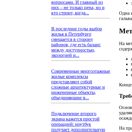
вопросами. И главный из
них – не только цена, но и
кто строит, когда...
Одна 
гальв
В последние годы выбор
Мет
жилья в Петербурге
смещается в сторону
На ме
районов, где есть баланс
содер
между доступностью,
экологией и...
Современные многоэтажные
жилые комплексы
представляют собой
Конце
сложные архитектурные и
инженерные объекты,
Треб
объединяющие в...
Основ
удаля
Подключение второго
осажда
экрана кажется простой
операцией: ноутбук
На пр
получает дополнительную