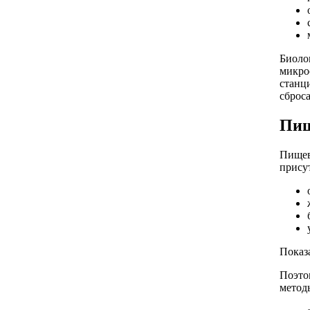
Биоло
микро
станц
сброс
Пищ
Пищев
прису
Показ
Поэто
метод