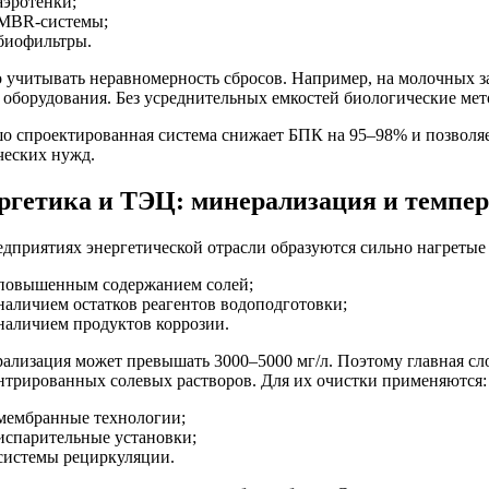
аэротенки;
MBR-системы;
биофильтры.
 учитывать неравномерность сбросов. Например, на молочных за
 оборудования. Без усреднительных емкостей биологические мет
о спроектированная система снижает БПК на 95–98% и позволяе
ческих нужд.
ргетика и ТЭЦ: минерализация и темпер
едприятиях энергетической отрасли образуются сильно нагретые 
повышенным содержанием солей;
наличием остатков реагентов водоподготовки;
наличием продуктов коррозии.
ализация может превышать 3000–5000 мг/л. Поэтому главная сло
нтрированных солевых растворов. Для их очистки применяются:
мембранные технологии;
испарительные установки;
системы рециркуляции.