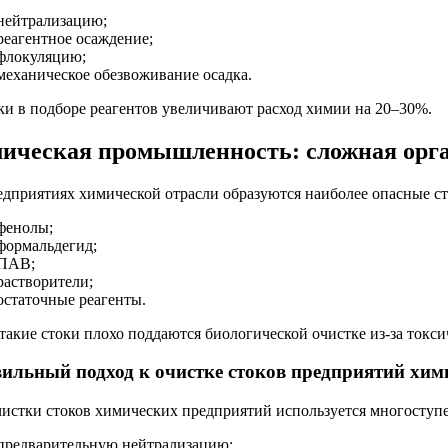
нейтрализацию;
реагентное осаждение;
флокуляцию;
механическое обезвоживание осадка.
и в подборе реагентов увеличивают расход химии на 20–30%.
ическая промышленность: сложная орга
едприятиях химической отрасли образуются наиболее опасные с
фенолы;
формальдегид;
ПАВ;
растворители;
остаточные реагенты.
такие стоки плохо поддаются биологической очистке из-за токси
ильный подход к очистке стоков предприятий хим
чистки стоков химических предприятий используется многоступен
предварительную нейтрализацию;