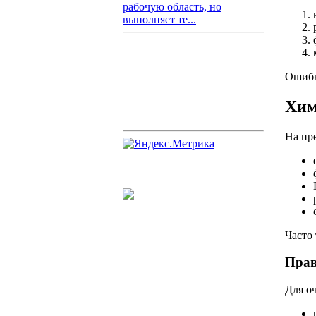
рабочую область, но
выполняет те...
Ошибк
Хим
На пр
Часто 
Прав
Для о