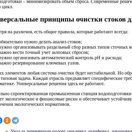
подготовки – минимизировать объем сброса. Современные реше
в цикл.
версальные принципы очистки стоков дл
ря на различия, есть общие правила, которые работают всегда:
обязательно нужно делать анализ стоков;
нужно организовывать раздельный сбор разных типов сточных в
важно вести точный учет залповых сбросов;
нужно организовать автоматический контроль pH и расхода;
важно резервирование ключевых узлов.
тих элементов любая система очистки будет нестабильной. Но о
е типовая задача. Каждая отрасль предъявляет специфические тр
оматике. Универсальные решения здесь не работают.
льно спроектированная промышленная станция водоподготовки 
ет экологические и финансовые риски и обеспечивает устойчиву
очения экологических нормативов.
Уход за деревянным полом: циклевка, шлифовка, лакировка