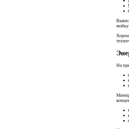
Важно
мойку
Хорош
техни
Эне
На пр
Минер
конце