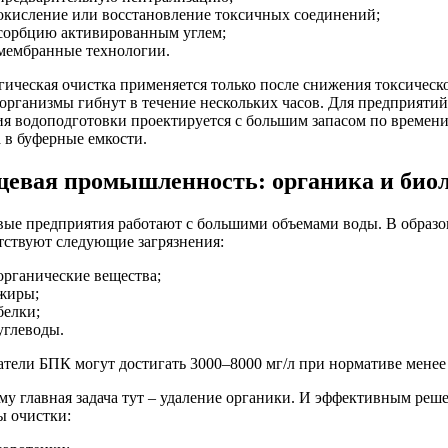
окисление или восстановление токсичных соединений;
сорбцию активированным углем;
мембранные технологии.
гическая очистка применяется только после снижения токсическо
организмы гибнут в течение нескольких часов. Для предприяти
ия водоподготовки проектируется с большим запасом по времен
а в буферные емкости.
евая промышленность: органика и био
ые предприятия работают с большими объемами воды. В образо
тствуют следующие загрязнения:
органические вещества;
жиры;
белки;
углеводы.
атели БПК могут достигать 3000–8000 мг/л при нормативе менее 
му главная задача тут – удаление органики. И эффективным реш
ы очистки: