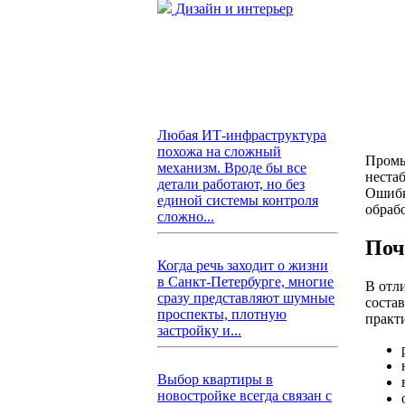
Дизайн и интерьер
Любая ИТ-инфраструктура
похожа на сложный
Промы
механизм. Вроде бы все
неста
детали работают, но без
Ошибк
единой системы контроля
обраб
сложно...
Поч
Когда речь заходит о жизни
в Санкт-Петербурге, многие
В отл
сразу представляют шумные
соста
проспекты, плотную
практ
застройку и...
Выбор квартиры в
новостройке всегда связан с