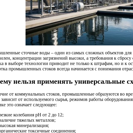
шленные сточные воды – один из самых сложных объектов для 
билен, концентрации загрязнений высоки, а требования к сбросу
а в выборе технологии приводит не только к штрафам, но и к о
отка промышленных стоков всегда начинается с понимания отра
ему нельзя применять универсальные с
ичие от коммунальных стоков, промышленные образуются во вре
в зависит от используемого сырья, режимов работы оборудования
ике это означает следующее:
резкие колебания pH от 2 до 12;
наличие тяжелых металлов;
высокая минерализация;
органические токсичные соединения;