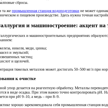
залповые сбросы.
и та же
промышленная станция водоподготовки
не может одинак
аническом и пищевом производстве. Здесь нужна точная настройк
аллургия и машиностроение: акцент на
таллургических и машиностроительных предприятиях образуютс
жанием:
железа, никеля, меди, цинка;
масел и эмульсий;
взвешенных частиц;
кислот и щелочей.
нтрация тяжелых металлов может достигать 50–500 мг/л при норм
ования к очистке
ной упор делается на реагентную обработку. Металлы переводят
ются в виде осадка. При этом важно точно контролировать pH. 
ется при pH 9–10, а медь – при 8–9.
актике хорошо зарекомендовала себя промышленная станция водо