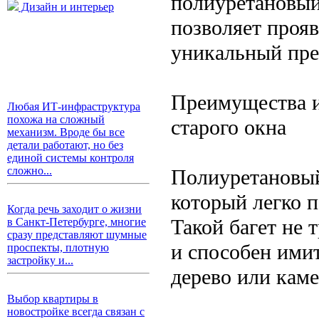
полиуретановый 
Дизайн и интерьер
позволяет проя
уникальный пре
Преимущества и
Любая ИТ-инфраструктура
похожа на сложный
старого окна
механизм. Вроде бы все
детали работают, но без
единой системы контроля
сложно...
Полиуретановый
который легко п
Когда речь заходит о жизни
Такой багет не 
в Санкт-Петербурге, многие
сразу представляют шумные
и способен имит
проспекты, плотную
застройку и...
дерево или каме
Выбор квартиры в
новостройке всегда связан с