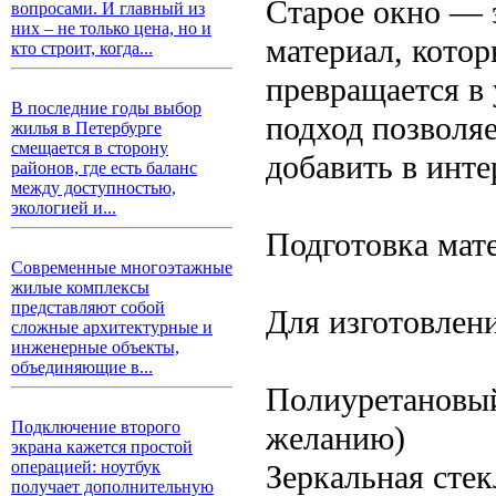
Старое окно — 
вопросами. И главный из
них – не только цена, но и
материал, кото
кто строит, когда...
превращается в 
В последние годы выбор
подход позволя
жилья в Петербурге
смещается в сторону
добавить в инте
районов, где есть баланс
между доступностью,
экологией и...
Подготовка мат
Современные многоэтажные
жилые комплексы
представляют собой
Для изготовлени
сложные архитектурные и
инженерные объекты,
объединяющие в...
Полиуретановый 
Подключение второго
желанию)
экрана кажется простой
операцией: ноутбук
Зеркальная стек
получает дополнительную