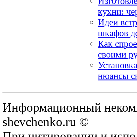
Изготовле
кухни: ч
Идеи встр
шкафов д
Как спрое
своими ру
Установка
нюансы с
Информационный некомм
shevchenko.ru ©
При цитировании и испо