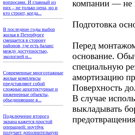
компании — не м
вопросами. И главный из
них – не только цена, но и
кто строит, когда...
Подготовка осн
В последние годы выбор
жилья в Петербурге
смещается в сторону
Перед монтажом
районов, где есть баланс
между доступностью,
основание. Обы
экологией и...
специальную ре
Современные многоэтажные
амортизацию пр
жилые комплексы
представляют собой
Поверхность до
сложные архитектурные и
инженерные объекты,
В случае исполь
объединяющие в...
выкладывать бо
Подключение второго
предотвращения
экрана кажется простой
операцией: ноутбук
получает дополнительную