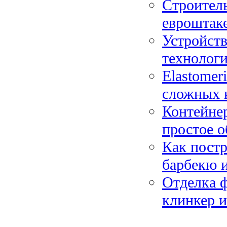
Строитель
евроштак
Устройств
технологи
Elastomer
сложных 
Контейнер
простое о
Как постр
барбекю и
Отделка ф
клинкер 