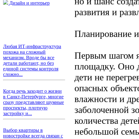
но и шанс созда
Дизайн и интерьер
развития и разв
Планирование и
Любая ИТ-инфраструктура
похожа на сложный
Первым шагом я
механизм. Вроде бы все
детали работают, но без
площадку. Оно 
единой системы контроля
сложно...
дети не перегре
опасных объект
Когда речь заходит о жизни
влажности и др
в Санкт-Петербурге, многие
сразу представляют шумные
заболоченной зо
проспекты, плотную
застройку и...
количества дете
небольшой семьи
Выбор квартиры в
новостройке всегда связан с