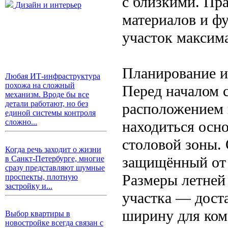
с близкими. Пр
Дизайн и интерьер
материалов и ф
участок максим
Планирование и
Любая ИТ-инфраструктура
похожа на сложный
Перед началом 
механизм. Вроде бы все
детали работают, но без
расположением 
единой системы контроля
сложно...
находиться осно
столовой зоны.
Когда речь заходит о жизни
защищённый от 
в Санкт-Петербурге, многие
сразу представляют шумные
Размеры летней
проспекты, плотную
застройку и...
участка — доста
ширину для ком
Выбор квартиры в
новостройке всегда связан с