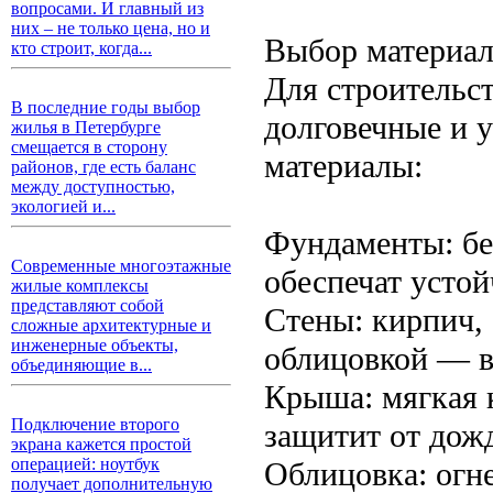
вопросами. И главный из
них – не только цена, но и
Выбор материа
кто строит, когда...
Для строительс
В последние годы выбор
долговечные и 
жилья в Петербурге
смещается в сторону
материалы:
районов, где есть баланс
между доступностью,
экологией и...
Фундаменты: бе
Современные многоэтажные
обеспечат устой
жилые комплексы
представляют собой
Стены: кирпич,
сложные архитектурные и
инженерные объекты,
облицовкой — вс
объединяющие в...
Крыша: мягкая 
Подключение второго
защитит от дожд
экрана кажется простой
операцией: ноутбук
Облицовка: огн
получает дополнительную