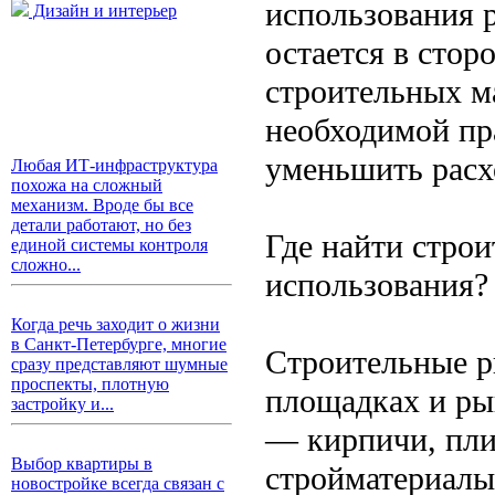
использования 
Дизайн и интерьер
остается в стор
строительных м
необходимой пра
уменьшить расх
Любая ИТ-инфраструктура
похожа на сложный
механизм. Вроде бы все
детали работают, но без
Где найти стро
единой системы контроля
сложно...
использования?
Когда речь заходит о жизни
в Санкт-Петербурге, многие
Строительные р
сразу представляют шумные
проспекты, плотную
площадках и ры
застройку и...
— кирпичи, пли
Выбор квартиры в
стройматериалы
новостройке всегда связан с