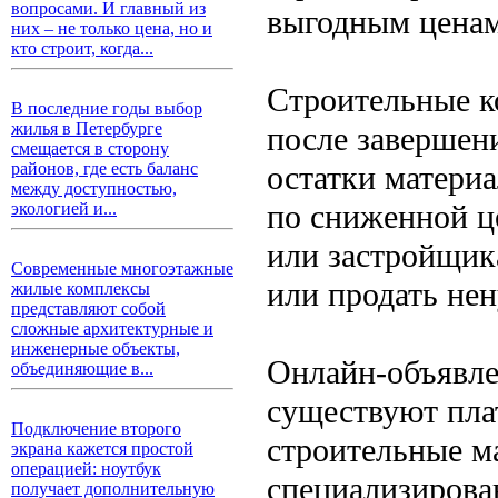
вопросами. И главный из
выгодным ценам
них – не только цена, но и
кто строит, когда...
Строительные к
В последние годы выбор
жилья в Петербурге
после завершен
смещается в сторону
остатки материа
районов, где есть баланс
между доступностью,
по сниженной ц
экологией и...
или застройщик
Современные многоэтажные
или продать не
жилые комплексы
представляют собой
сложные архитектурные и
инженерные объекты,
Онлайн-объявле
объединяющие в...
существуют пла
Подключение второго
строительные м
экрана кажется простой
операцией: ноутбук
специализирова
получает дополнительную