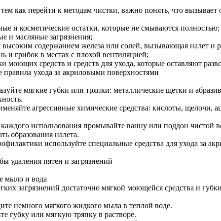
тем как перейти к методам чистки, важно понять, что вызывает 
ые и косметические остатки, которые не смываются полностью;
е и масляные загрязнения;
с высоким содержанием железа или солей, вызывающая налет и 
нь и грибок в местах с плохой вентиляцией;
ки моющих средств и средств для ухода, которые оставляют разв
 правила ухода за акриловыми поверхностями
ьзуйте мягкие губки или тряпки: металлические щетки и абрази
хность.
именяйте агрессивные химические средства: кислоты, щелочи, а
 каждого использования промывайте ванну или поддон чистой во
ть образования налета.
рофилактики используйте специальные средства для ухода за ак
бы удаления пятен и загрязнений
е мыло и вода
егких загрязнений достаточно мягкой моющейся средства и губки
дите немного мягкого жидкого мыла в теплой воде.
те губку или мягкую тряпку в растворе.