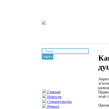
Ка
Найти
ду
Акрил
эстети
разво
Главная
Прави
этой 
Новости
Строительство
Причи
Ремонт