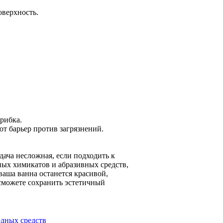
оверхность.
рибка.
т барьер против загрязнений.
ача несложная, если подходить к
ных химикатов и абразивных средств,
ваша ванна останется красивой,
 сможете сохранить эстетичный
одных средств