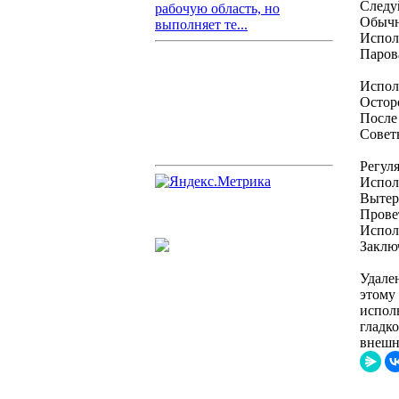
Следу
рабочую область, но
Обычн
выполняет те...
Испол
Парова
Испол
Остор
После
Совет
Регул
Испол
Вытера
Прове
Испол
Заклю
Удале
этому
исполь
гладк
внешн