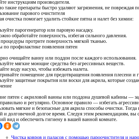
йте инструкциям производителя.
о такие препараты быстро удаляют загрязнения, не повреждая п
ьзование парового очистителя
я очистка помогает удалить стойкие пятна и налет без химии:
ьзуйте парогенератор или паровую насадку.
ожно обработайте поверхность, избегая сильного давления.
 процедуры протрите поверхность мягкой тканью.
ы по профилактике появления пятен
ярно очищайте ванну или поддон после каждого использования.
ьзуйте мягкие моющие средства без агрессивных веществ.
йте воду насухо, чтобы избежать налета.
тривайте помещение для предотвращения появления плесени и г
ьзуйте защитные покрытия или воски для акрила, которые создаю
чение
ние пятен с акриловой ванны или поддона душевой кабины — зад
 правильно и регулярно. Основное правило — избегать агрессив
зовать мягкие и безопасные для акрила способы очистки. Тогда 
ой и долговечной долгое время. Следуя этим рекомендациям, вы
ий вид и обеспечить гигиену в вашей ванной комнате.
Чистка ковров и паласов с помощью пароочистителя и нар