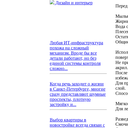
Дизайн и интерьер
Перед 
Мыльн
Жирны
Вода 
Плесе
Остат
Общие
Любая ИТ-инфраструктура
похожа на сложный
Испол
механизм. Вроде бы все
повер
детали работают, но без
Не пр
единой системы контроля
акрил.
сложно...
После
избежа
Для п
Когда речь заходит о жизни
слой.
в Санкт-Петербурге, многие
Спосо
сразу представляют шумные
проспекты, плотную
Мягко
застройку и...
Для л
Разве
Выбор квартиры в
Смочи
новостройке всегда связан с