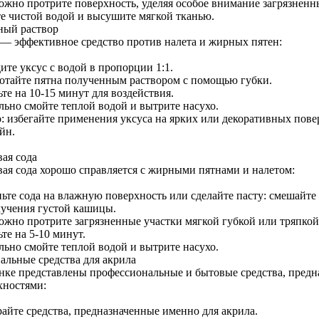
ожно протрите поверхность, уделяя особое внимание загрязненн
е чистой водой и высушите мягкой тканью.
ный раствор
 — эффективное средство против налета и жирных пятен:
ите уксус с водой в пропорции 1:1.
отайте пятна полученным раствором с помощью губки.
те на 10-15 минут для воздействия.
льно смойте теплой водой и вытрите насухо.
: избегайте применения уксуса на ярких или декоративных повер
йн.
ая сода
ая сода хорошо справляется с жирными пятнами и налетом:
ьте сода на влажную поверхность или сделайте пасту: смешайте
лучения густой кашицы.
ожно протрите загрязненные участки мягкой губкой или тряпкой
те на 5-10 минут.
льно смойте теплой водой и вытрите насухо.
альные средства для акрила
нке представлены профессиональные и бытовые средства, предн
хностями:
айте средства, предназначенные именно для акрила.