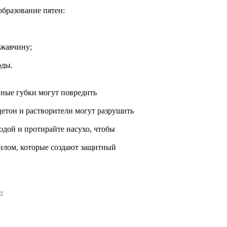
образование пятен:
ржавчину;
оды.
вные губки могут повредить
цетон и растворители могут разрушить
дой и протирайте насухо, чтобы
рилом, которые создают защитный
: