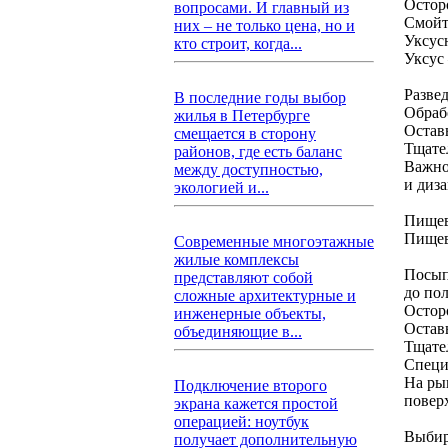
Остор
вопросами. И главный из
Смойт
них – не только цена, но и
Уксус
кто строит, когда...
Уксус
Развед
В последние годы выбор
Обраб
жилья в Петербурге
Оставь
смещается в сторону
Тщате
районов, где есть баланс
Важно
между доступностью,
и диза
экологией и...
Пищев
Пищев
Современные многоэтажные
жилые комплексы
Посып
представляют собой
до по
сложные архитектурные и
Остор
инженерные объекты,
Оставь
объединяющие в...
Тщате
Специ
На ры
Подключение второго
повер
экрана кажется простой
операцией: ноутбук
Выбир
получает дополнительную