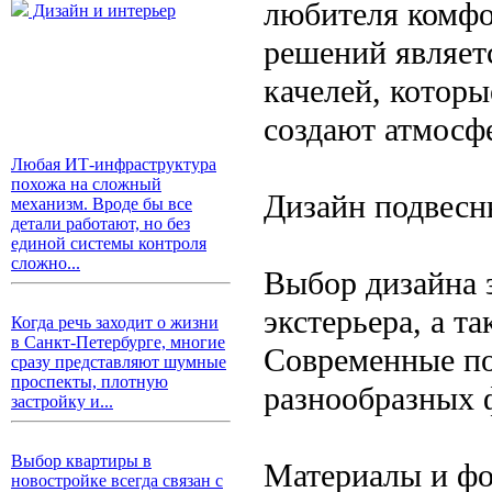
любителя комфо
Дизайн и интерьер
решений являет
качелей, которы
создают атмосфе
Любая ИТ-инфраструктура
похожа на сложный
Дизайн подвесны
механизм. Вроде бы все
детали работают, но без
единой системы контроля
сложно...
Выбор дизайна з
экстерьера, а т
Когда речь заходит о жизни
в Санкт-Петербурге, многие
Современные по
сразу представляют шумные
проспекты, плотную
разнообразных 
застройку и...
Выбор квартиры в
Материалы и ф
новостройке всегда связан с