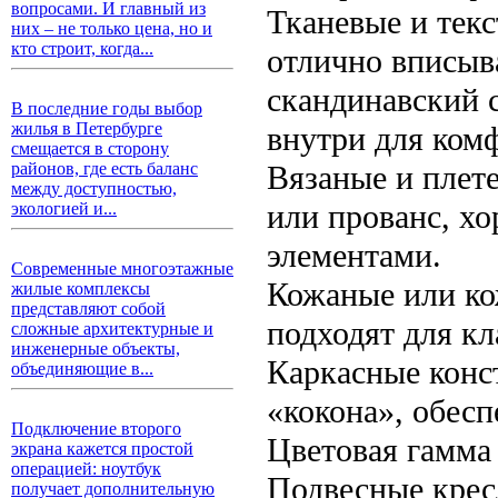
вопросами. И главный из
Тканевые и тек
них – не только цена, но и
кто строит, когда...
отлично вписыв
скандинавский 
В последние годы выбор
жилья в Петербурге
внутри для ком
смещается в сторону
Вязаные и плет
районов, где есть баланс
между доступностью,
или прованс, х
экологией и...
элементами.
Современные многоэтажные
Кожаные или ко
жилые комплексы
представляют собой
подходят для кл
сложные архитектурные и
инженерные объекты,
Каркасные конс
объединяющие в...
«кокона», обесп
Подключение второго
Цветовая гамма
экрана кажется простой
операцией: ноутбук
Подвесные крес
получает дополнительную