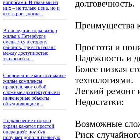
долговечность.
вопросами. И главный из
них – не только цена, но и
кто строит, когда...
Преимущества к
В последние годы выбор
жилья в Петербурге
смещается в сторону
Простота и пон
районов, где есть баланс
между доступностью,
Надежность и д
экологией и...
Более низкая с
Современные многоэтажные
технологиями.
жилые комплексы
представляют собой
Легкий ремонт и
сложные архитектурные и
инженерные объекты,
Недостатки:
объединяющие в...
Подключение второго
Возможные слож
экрана кажется простой
операцией: ноутбук
Риск случайного
получает дополнительную