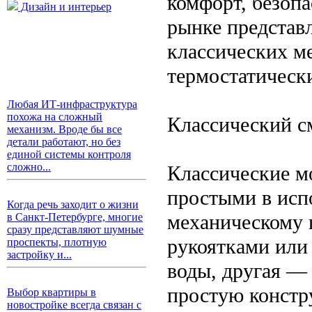
комфорт, безопа
Дизайн и интерьер
рынке представ
классических м
термостатически
Любая ИТ-инфраструктура
похожа на сложный
Классический с
механизм. Вроде бы все
детали работают, но без
единой системы контроля
сложно...
Классические м
простыми в исп
Когда речь заходит о жизни
механическому 
в Санкт-Петербурге, многие
сразу представляют шумные
рукоятками или
проспекты, плотную
застройку и...
воды, другая — 
простую констр
Выбор квартиры в
новостройке всегда связан с