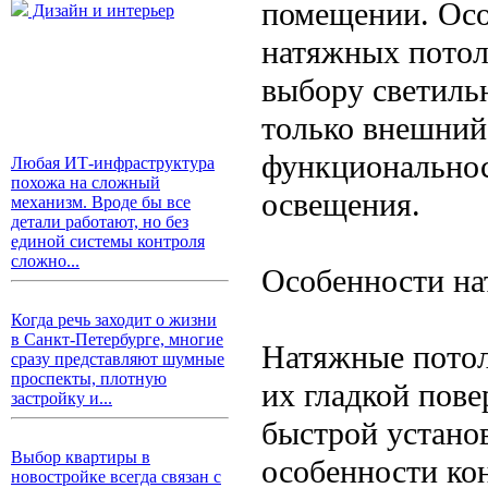
помещении. Осо
Дизайн и интерьер
натяжных потол
выбору светиль
только внешний 
функциональнос
Любая ИТ-инфраструктура
похожа на сложный
освещения.
механизм. Вроде бы все
детали работают, но без
единой системы контроля
сложно...
Особенности на
Когда речь заходит о жизни
в Санкт-Петербурге, многие
Натяжные потол
сразу представляют шумные
проспекты, плотную
их гладкой пове
застройку и...
быстрой устано
Выбор квартиры в
особенности ко
новостройке всегда связан с