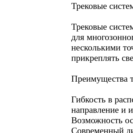
Трековые систе
Трековые систе
для многозонно
несколькими то
прикреплять св
Преимущества т
Гибкость в рас
направление и 
Возможность ос
Современный ди