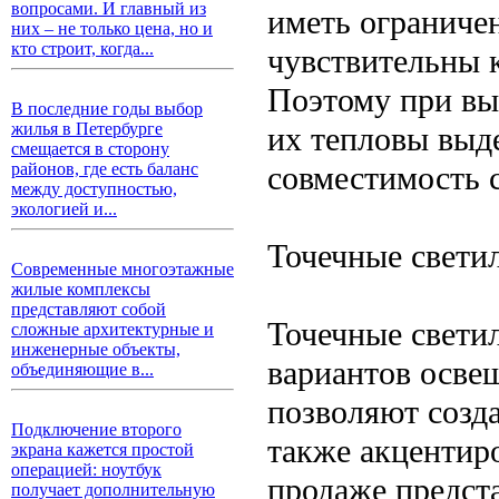
вопросами. И главный из
иметь ограниче
них – не только цена, но и
кто строит, когда...
чувствительны 
Поэтому при вы
В последние годы выбор
жилья в Петербурге
их тепловы выд
смещается в сторону
совместимость 
районов, где есть баланс
между доступностью,
экологией и...
Точечные свети
Современные многоэтажные
жилые комплексы
представляют собой
Точечные свети
сложные архитектурные и
инженерные объекты,
вариантов осве
объединяющие в...
позволяют созда
Подключение второго
также акцентир
экрана кажется простой
операцией: ноутбук
продаже предст
получает дополнительную