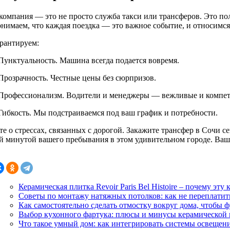
компания — это не просто служба такси или трансферов. Это по
нимаем, что каждая поездка — это важное событие, и относимся
рантируем:
Пунктуальность. Машина всегда подается вовремя.
Прозрачность. Честные цены без сюрпризов.
Профессионализм. Водители и менеджеры — вежливые и компет
Гибкость. Мы подстраиваемся под ваш график и потребности.
те о стрессах, связанных с дорогой. Закажите трансфер в Сочи с
й минутой вашего пребывания в этом удивительном городе. Ваше
Керамическая плитка Revoir Paris Bel Histoire – почему эт
Советы по монтажу натяжных потолков: как не переплатит
Как самостоятельно сделать отмостку вокруг дома, чтобы 
Выбор кухонного фартука: плюсы и минусы керамической п
Что такое умный дом: как интегрировать системы освещени