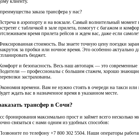
дому клиенту.
преимущества заказа трансфера у нас?
Встреча в аэропорту и на вокзале. Самый волнительный момент
встретят с табличкой в зале прилета, помогут с багажом и комфо
отслеживаем время прилета рейсов и ждем вас, даже если самоле
Фиксированная стоимость. Вы знаете точную цену поездки зара
накруток за пробки или ночное время. Это особенно актуально дл
спланировать бюджет.
Комфорт и безопасность. Весь наш автопарк — это современные
Водители — профессионалы с большим стажем, хорошо знающие г
перевозки застрахованы.
Экономия времени. Вам не нужно стоять в очереди на такси или
будет ждать вас в назначенное время в указанном месте.
заказать трансфер в Сочи?
сс бронирования максимально прост и займет всего несколько ми
очно связаться с нами одним из удобных способов:
Позвоните по телефону +7 800 302 5504. Наши операторы работа