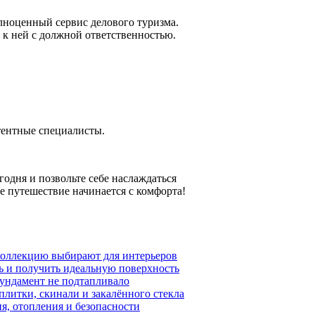
лноценный сервис делового туризма.
 к ней с должной ответственностью.
ентные специалисты.
егодня и позвольте себе наслаждаться
 путешествие начинается с комфорта!
у коллекцию выбирают для интерьеров
ь и получить идеальную поверхность
фундамент не подтапливало
литки, скинали и закалённого стекла
я, отопления и безопасности