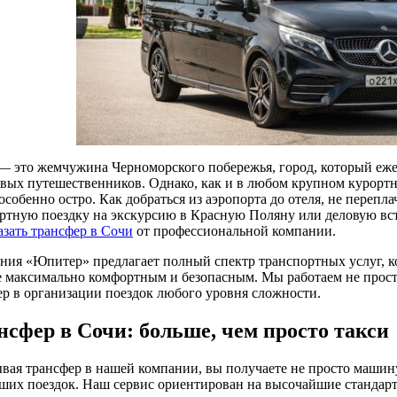
— это жемчужина Черноморского побережья, город, который еж
овых путешественников. Однако, как и в любом крупном курортн
особенно остро. Как добраться из аэропорта до отеля, не перепл
ртную поездку на экскурсию в Красную Поляну или деловую вст
азать трансфер в Сочи
от профессиональной компании.
ния «Юпитер» предлагает полный спектр транспортных услуг, к
е максимально комфортным и безопасным. Мы работаем не прос
ер в организации поездок любого уровня сложности.
нсфер в Сочи: больше, чем просто такси
ывая трансфер в нашей компании, вы получаете не просто машин
аших поездок. Наш сервис ориентирован на высочайшие стандар