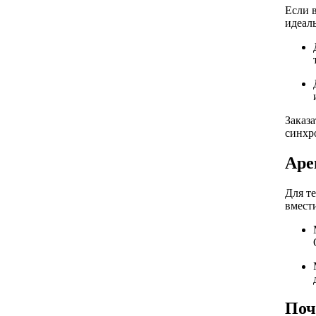
Если 
идеал
Заказ
синхр
Аре
Для т
вмест
Поч