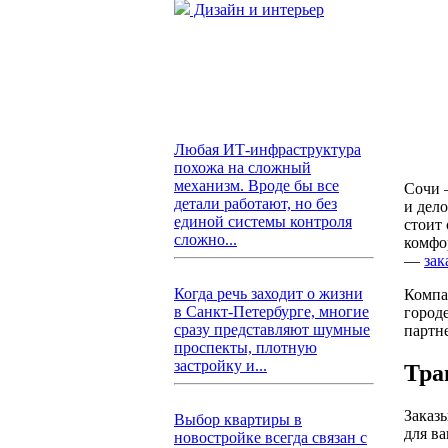
Дизайн и интерьер
Любая ИТ-инфраструктура
похожа на сложный
механизм. Вроде бы все
Сочи 
детали работают, но без
и дел
единой системы контроля
стоит 
сложно...
комфо
—
зак
Когда речь заходит о жизни
Компа
в Санкт-Петербурге, многие
город
сразу представляют шумные
партн
проспекты, плотную
застройку и...
Тра
Заказ
Выбор квартиры в
для в
новостройке всегда связан с