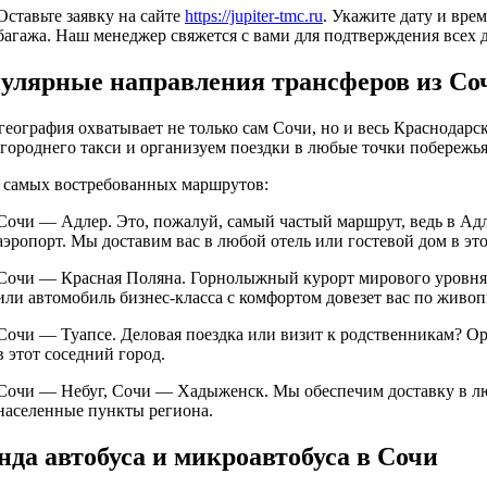
Оставьте заявку на сайте
https://jupiter-tmc.ru
. Укажите дату и вре
багажа. Наш менеджер свяжется с вами для подтверждения всех д
улярные направления трансферов из Со
география охватывает не только сам Сочи, но и весь Краснодарс
городнего такси и организуем поездки в любые точки побережья
 самых востребованных маршрутов:
Сочи — Адлер. Это, пожалуй, самый частый маршрут, ведь в А
аэропорт. Мы доставим вас в любой отель или гостевой дом в эт
Сочи — Красная Поляна. Горнолыжный курорт мирового уровня
или автомобиль бизнес-класса с комфортом довезет вас по живо
Сочи — Туапсе. Деловая поездка или визит к родственникам? О
в этот соседний город.
Сочи — Небуг, Сочи — Хадыженск. Мы обеспечим доставку в лю
населенные пункты региона.
нда автобуса и микроавтобуса в Сочи