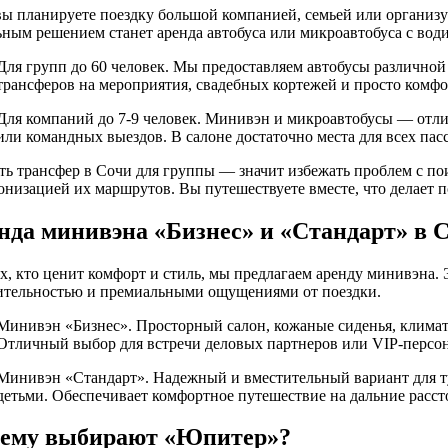
вы планируете поездку большой компанией, семьей или организу
ьным решением станет аренда автобуса или микроавтобуса с вод
Для групп до 60 человек. Мы предоставляем автобусы различной
трансферов на мероприятия, свадебных кортежей и просто комф
Для компаний до 7-9 человек. Минивэн и микроавтобусы — отл
или командных выездов. В салоне достаточно места для всех пас
ать трансфер в Сочи для группы — значит избежать проблем с п
онизацией их маршрутов. Вы путешествуете вместе, что делает п
нда минивэна «Бизнес» и «Стандарт» в 
ех, кто ценит комфорт и стиль, мы предлагаем аренду минивэна.
ительностью и премиальными ощущениями от поездки.
Минивэн «Бизнес». Просторный салон, кожаные сиденья, климат
Отличный выбор для встречи деловых партнеров или VIP-персон
Минивэн «Стандарт». Надежный и вместительный вариант для т
детьми. Обеспечивает комфортное путешествие на дальние расст
ему выбирают «Юпитер»?