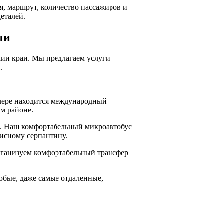
мя, маршрут, количество пассажиров и
еталей.
чи
кий край. Мы предлагаем услуги
.
длере находится международный
ом районе.
. Наш комфортабельный микроавтобус
писному серпантину.
рганизуем комфортабельный трансфер
бые, даже самые отдаленные,