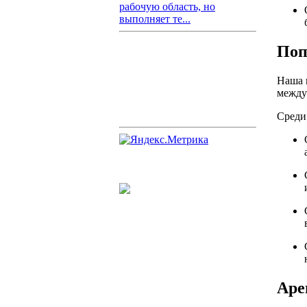
рабочую область, но
выполняет те...
Поп
Наша 
между
Среди
Аре