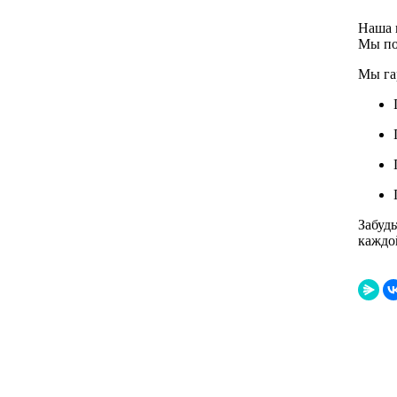
Наша 
Мы по
Мы га
Забудь
каждо