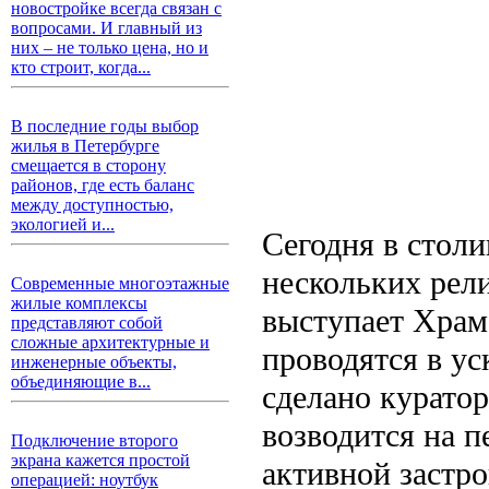
новостройке всегда связан с
вопросами. И главный из
них – не только цена, но и
кто строит, когда...
В последние годы выбор
жилья в Петербурге
смещается в сторону
районов, где есть баланс
между доступностью,
экологией и...
Сегодня в стол
нескольких рел
Современные многоэтажные
жилые комплексы
выступает Храм
представляют собой
сложные архитектурные и
проводятся в у
инженерные объекты,
объединяющие в...
сделано курато
возводится на п
Подключение второго
экрана кажется простой
активной застр
операцией: ноутбук