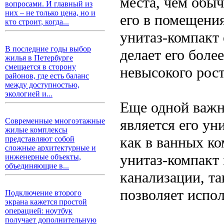
места, чем обыч
вопросами. И главный из
них – не только цена, но и
его в помещени
кто строит, когда...
унитаз-компакт 
В последние годы выбор
делает его бол
жилья в Петербурге
смещается в сторону
невысокого рост
районов, где есть баланс
между доступностью,
экологией и...
Еще одной важн
является его ун
Современные многоэтажные
жилые комплексы
как в ванных ко
представляют собой
сложные архитектурные и
унитаз-компакт
инженерные объекты,
объединяющие в...
канализации, та
позволяет испо
Подключение второго
экрана кажется простой
операцией: ноутбук
получает дополнительную