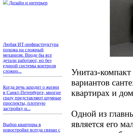
Дизайн и интерьер
Любая ИТ-инфраструктура
похожа на сложный
механизм. Вроде бы все
детали работают, но без
единой системы контроля
Унитаз-компакт
сложно...
вариантов сант
Когда речь заходит о жизни
квартирах и до
в Санкт-Петербурге, многие
сразу представляют шумные
проспекты, плотную
застройку и...
Одной из главн
является его м
Выбор квартиры в
новостройке всегда связан с