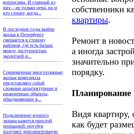
вопросами. И главный из
собственники к
них – не только цена, но и
кто строит, когда...
квартиры
.
В последние годы выбор
жилья в Петербурге
Ремонт в новост
смещается в сторону
районов, где есть баланс
а иногда застро
между доступностью,
экологией и...
значительно при
порядку.
Современные многоэтажные
жилые комплексы
представляют собой
сложные архитектурные и
Планирование 
инженерные объекты,
объединяющие в...
Видя квартиру, 
Подключение второго
экрана кажется простой
как будет разме
операцией: ноутбук
получает дополнительную