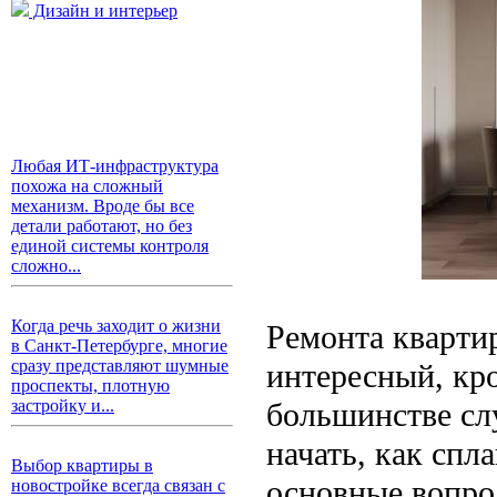
Дизайн и интерьер
Любая ИТ-инфраструктура
похожа на сложный
механизм. Вроде бы все
детали работают, но без
единой системы контроля
сложно...
Когда речь заходит о жизни
Ремонта квартир
в Санкт-Петербурге, многие
сразу представляют шумные
интересный, кро
проспекты, плотную
большинстве слу
застройку и...
начать, как спл
Выбор квартиры в
основные вопро
новостройке всегда связан с