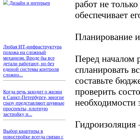
работ не тольк
Дизайн и интерьер
обеспечивает ег
Планирование и
Любая ИТ-инфраструктура
похожа на сложный
Перед началом 
механизм. Вроде бы все
детали работают, но без
спланировать вс
единой системы контроля
сложно...
составьте бюдже
проверить сост
Когда речь заходит о жизни
в Санкт-Петербурге, многие
необходимости 
сразу представляют шумные
проспекты, плотную
застройку и...
Гидроизоляция 
Выбор квартиры в
новостройке всегда связан с