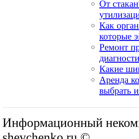
От стакан
утилизац
Как орган
которые э
Ремонт п
диагности
Какие ши
Аренда к
выбрать и
Информационный некомм
shevchenko.ru ©