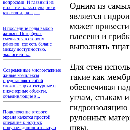
вопросами. И главный из
Одним из самых
них – не только цена, но и
кто строит, когда...
является гидрои
может привести
В последние годы выбор
жилья в Петербурге
плесени и гриб
смещается в сторону
выполнять тщате
районов, где есть баланс
между доступностью,
экологией и...
Для стен испол
Современные многоэтажные
такие как мембр
жилые комплексы
представляют собой
обеспечивая на
сложные архитектурные и
инженерные объекты,
углам, стыкам 
объединяющие в...
гидроизоляцию 
Подключение второго
рулонных матер
экрана кажется простой
операцией: ноутбук
швы.
получает дополнительную