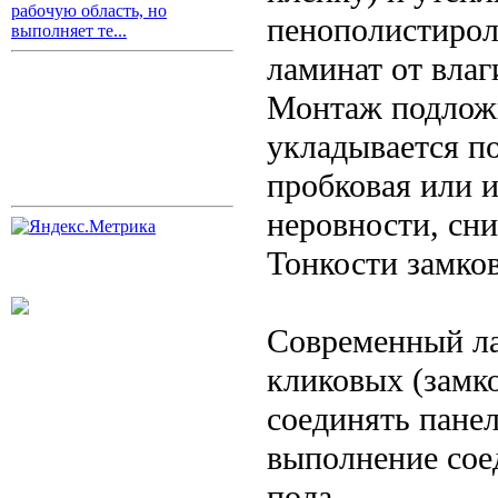
рабочую область, но
пенополистирол
выполняет те...
ламинат от влаг
Монтаж подложк
укладывается п
пробковая или и
неровности, сн
Тонкости замко
Современный ла
кликовых (замк
соединять панел
выполнение сое
пола.