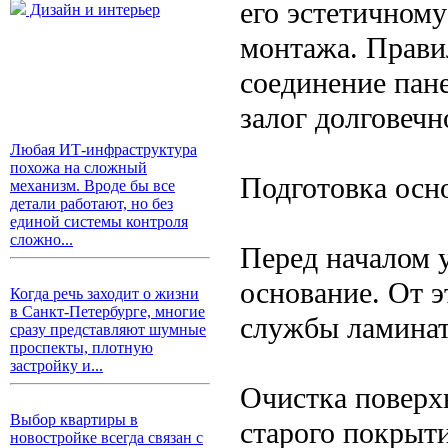
его эстетичном
Дизайн и интерьер
монтажа. Прави
соединение пан
залог долговечн
Любая ИТ-инфраструктура
похожа на сложный
Подготовка осн
механизм. Вроде бы все
детали работают, но без
единой системы контроля
сложно...
Перед началом 
основание. От э
Когда речь заходит о жизни
в Санкт-Петербурге, многие
службы ламинат
сразу представляют шумные
проспекты, плотную
застройку и...
Очистка поверхн
Выбор квартиры в
старого покрыт
новостройке всегда связан с