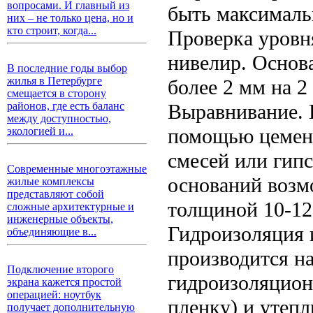
вопросами. И главный из
быть максималь
них – не только цена, но и
кто строит, когда...
Проверка уровн
нивелир. Основ
В последние годы выбор
жилья в Петербурге
более 2 мм на 2
смещается в сторону
Выравнивание. Е
районов, где есть баланс
между доступностью,
помощью цемен
экологией и...
смесей или гип
Современные многоэтажные
оснований возм
жилые комплексы
представляют собой
толщиной 10-12
сложные архитектурные и
инженерные объекты,
Гидроизоляция 
объединяющие в...
производится на
Подключение второго
гидроизоляцион
экрана кажется простой
операцией: ноутбук
пленку) и утеп
получает дополнительную