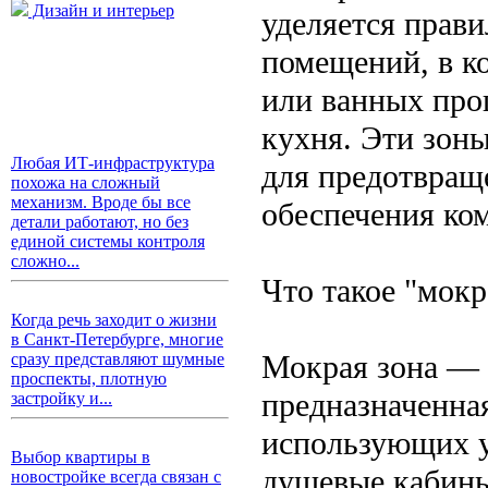
Дизайн и интерьер
уделяется прав
помещений, в к
или ванных проц
кухня. Эти зон
Любая ИТ-инфраструктура
для предотвращ
похожа на сложный
механизм. Вроде бы все
обеспечения ко
детали работают, но без
единой системы контроля
сложно...
Что такое "мокр
Когда речь заходит о жизни
в Санкт-Петербурге, многие
Мокрая зона — 
сразу представляют шумные
проспекты, плотную
предназначенна
застройку и...
использующих у
Выбор квартиры в
душевые кабины
новостройке всегда связан с