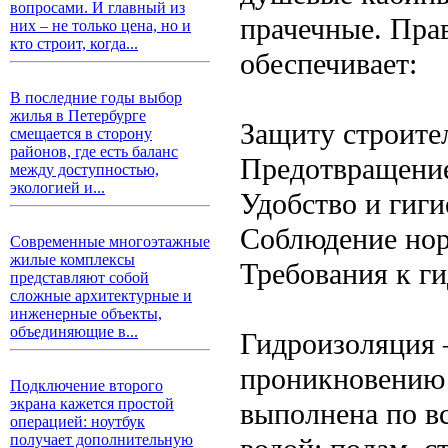
вопросами. И главный из
прачечные. Пра
них – не только цена, но и
кто строит, когда...
обеспечивает:
В последние годы выбор
жилья в Петербурге
Защиту строите
смещается в сторону
районов, где есть баланс
Предотвращение
между доступностью,
экологией и...
Удобство и гиги
Соблюдение нор
Современные многоэтажные
жилые комплексы
Требования к г
представляют собой
сложные архитектурные и
инженерные объекты,
объединяющие в...
Гидроизоляция 
проникновению 
Подключение второго
экрана кажется простой
выполнена по в
операцией: ноутбук
получает дополнительную