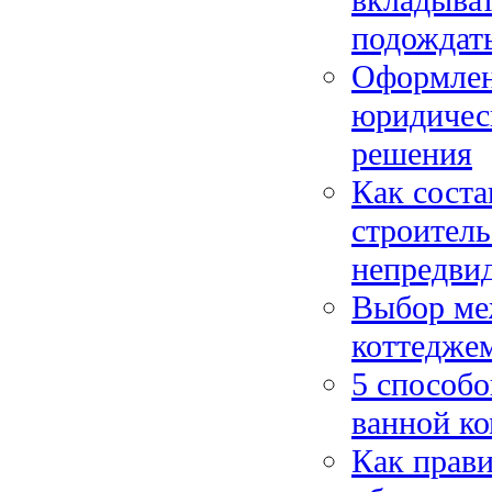
подождат
Оформлени
юридичес
решения
Как соста
строитель
непредви
Выбор ме
коттеджем
5 способ
ванной ко
Как прави