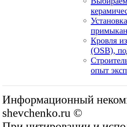
Выбираем
керамиче
Установка
примыкан
Кровля из
(OSB), по
Строитель
опыт экс
Информационный некомм
shevchenko.ru ©
При цитировании и испо