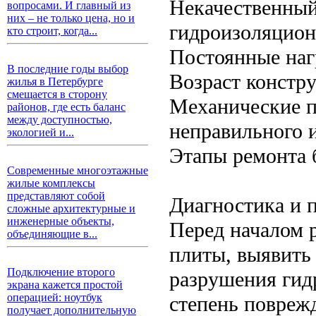
Некачественный
вопросами. И главный из
них – не только цена, но и
гидроизоляцион
кто строит, когда...
Постоянные наг
В последние годы выбор
Возраст констр
жилья в Петербурге
смещается в сторону
Механические п
районов, где есть баланс
между доступностью,
неправильного 
экологией и...
Этапы ремонта 
Современные многоэтажные
жилые комплексы
представляют собой
Диагностика и 
сложные архитектурные и
инженерные объекты,
Перед началом 
объединяющие в...
плиты, выявить
Подключение второго
разрушения гид
экрана кажется простой
операцией: ноутбук
степень повреж
получает дополнительную