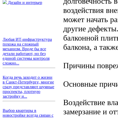
долговечность в
Дизайн и интерьер
воздействия вне
может начать ра
другие дефекты
балконной плит
Любая ИТ-инфраструктура
похожа на сложный
балкона, а такж
механизм. Вроде бы все
детали работают, но без
единой системы контроля
сложно...
Причины повре
Когда речь заходит о жизни
Основные прич
в Санкт-Петербурге, многие
сразу представляют шумные
проспекты, плотную
застройку и...
Воздействие вл
замерзание и от
Выбор квартиры в
новостройке всегда связан с