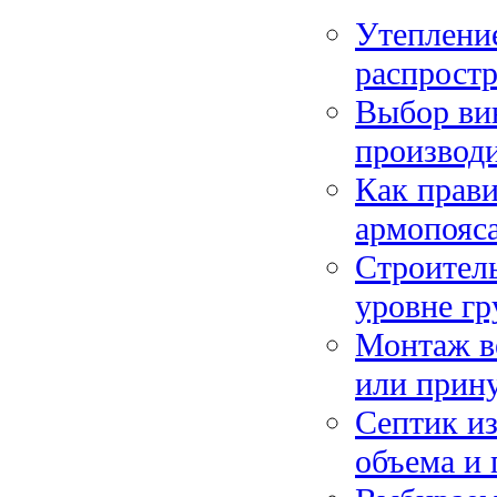
Утепление
распрост
Выбор вин
производи
Как прави
армопояса
Строитель
уровне гр
Монтаж ве
или прин
Септик из
объема и 