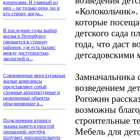
возведения детс
вопросами. И главный из
них – не только цена, но и
«Колокольчик». 
кто строит, когда...
которые посеща
детского сада п
В последние годы выбор
жилья в Петербурге
года, что даст 
смещается в сторону
районов, где есть баланс
детсадовскими 
между доступностью,
экологией и...
Замначальника 
Современные многоэтажные
жилые комплексы
возведением де
представляют собой
сложные архитектурные и
Рогожин рассказ
инженерные объекты,
объединяющие в...
возможны благо
строительные т
Подключение второго
экрана кажется простой
Мебель для дет
операцией: ноутбук
получает дополнительную