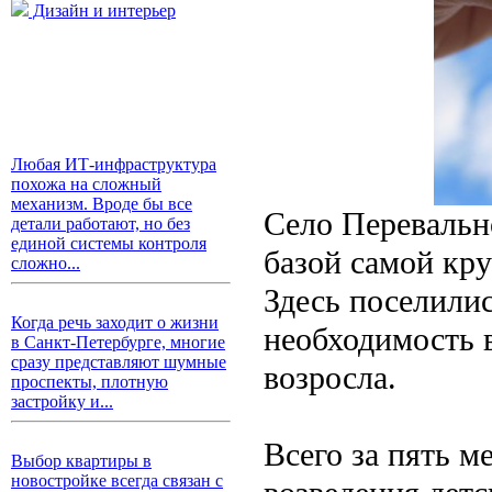
Дизайн и интерьер
Любая ИТ-инфраструктура
похожа на сложный
механизм. Вроде бы все
Село Перевальн
детали работают, но без
единой системы контроля
базой самой кру
сложно...
Здесь поселили
Когда речь заходит о жизни
необходимость 
в Санкт-Петербурге, многие
сразу представляют шумные
возросла.
проспекты, плотную
застройку и...
Всего за пять м
Выбор квартиры в
новостройке всегда связан с