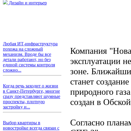
Дизайн и интерьер
Любая ИТ-инфраструктура
Компания "Нова
похожа на сложный
механизм. Вроде бы все
эксплуатации н
детали работают, но без
единой системы контроля
зоне. Ближайши
сложно...
станет создание
Когда речь заходит о жизни
природного газ
в Санкт-Петербурге, многие
сразу представляют шумные
создан в Обской
проспекты, плотную
застройку и...
Согласно плана
Выбор квартиры в
новостройке всегда связан с