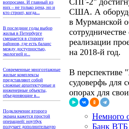
СПГ-2" достигн
вопросами. И главный из
них – не только цена, но и
США. А оборудо
кто строит, когда...
в Мурманской о
В последние годы выбор
сотрудничестве
жилья в Петербурге
смещается в сторону
реализации про
районов, где есть баланс
между доступностью,
на 2018-й год.
экологией и...
Современные многоэтажные
В перспективе 
жилые комплексы
судоверфь для 
представляют собой
сложные архитектурные и
опорах для свои
инженерные объекты,
объединяющие в...
Подключение второго
Немного 
экрана кажется простой
операцией: ноутбук
Банк ВТБ
получает дополнительную