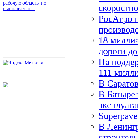
рабочую область, но
скоростно
выполняет те...
РосАгро 
производ
18 миллиа
дороги до
На подде
111 милл
В Саратов
В Батырев
эксплуата
Superpav
В Ленингр
строитель