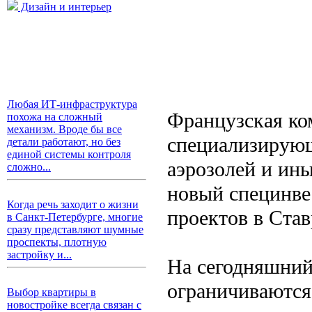
Дизайн и интерьер
Любая ИТ-инфраструктура
Французская ко
похожа на сложный
механизм. Вроде бы все
специализирующ
детали работают, но без
единой системы контроля
аэрозолей и ин
сложно...
новый специнве
Когда речь заходит о жизни
проектов в Став
в Санкт-Петербурге, многие
сразу представляют шумные
проспекты, плотную
застройку и...
На сегодняшний
ограничиваются
Выбор квартиры в
новостройке всегда связан с