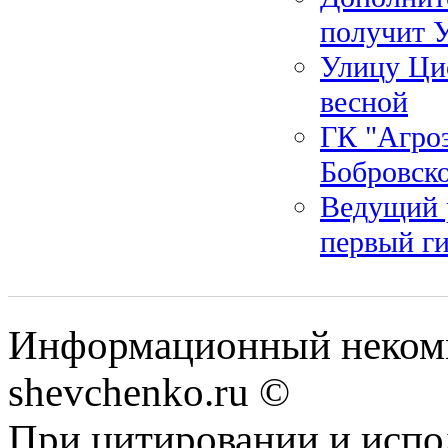
получит 
Улицу Цио
весной
ГК "Агро
Бобровск
Ведущий р
первый г
Информационный некомм
shevchenko.ru ©
При цитировании и испо