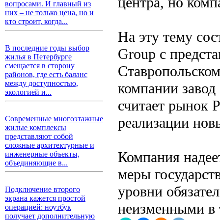
центра, но комп
вопросами. И главный из
них – не только цена, но и
кто строит, когда...
На эту тему сос
В последние годы выбор
Group с предста
жилья в Петербурге
смещается в сторону
Ставропольском
районов, где есть баланс
между доступностью,
компании завод 
экологией и...
считает рынок 
реализации нов
Современные многоэтажные
жилые комплексы
представляют собой
сложные архитектурные и
Компания надеет
инженерные объекты,
объединяющие в...
меры государст
уровни обязате
Подключение второго
экрана кажется простой
неизменными в т
операцией: ноутбук
получает дополнительную